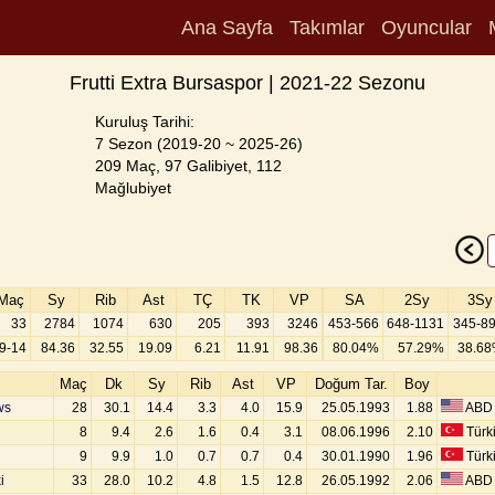
Ana Sayfa
Takımlar
Oyuncular
Frutti Extra Bursaspor | 2021-22 Sezonu
Kuruluş Tarihi:
7 Sezon (2019-20 ~ 2025-26)
209 Maç, 97 Galibiyet, 112
Mağlubiyet
Maç
Sy
Rib
Ast
TÇ
TK
VP
SA
2Sy
3Sy
33
2784
1074
630
205
393
3246
453-566
648-1131
345-8
9-14
84.36
32.55
19.09
6.21
11.91
98.36
80.04%
57.29%
38.6
Maç
Dk
Sy
Rib
Ast
VP
Doğum Tar.
Boy
ws
28
30.1
14.4
3.3
4.0
15.9
25.05.1993
1.88
ABD
8
9.4
2.6
1.6
0.4
3.1
08.06.1996
2.10
Türk
9
9.9
1.0
0.7
0.7
0.4
30.01.1990
1.96
Türk
i
33
28.0
10.2
4.8
1.5
12.8
26.05.1992
2.06
ABD