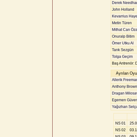
Derek Needh
John Holland
Kevarrius Hay
Metin Türen
Mithat Can Öza
Onuralp Bitim
Ömer Utku Al
Tarık Sezgün
Tolga Geçim
Baş Antrenör: 
Ayrılan Oyu
Allerik Freema
Anthony Brow
Dragan Milosav
Egemen Güve
Yağızhan Selç
NS 01
25.
NS 02
03.
NS 03
09.