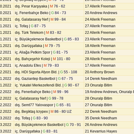
10.2021
dış. Pınar Karşıyaka |
M
76 - 62
17 Allerik Freeman
10.2021
iç. Fenerbahçe Beko |
G
84 - 73
20 Andrew Andrews
10.2021
dış. Galatasaray Nef |
M
99 - 84
24 Allerik Freeman
11.2021
iç. Tofaş |
G
87 - 75
27 Allerik Freeman
11.2021
dış. Türk Telekom |
M
83 - 82
22 Allerik Freeman
11.2021
iç. Büyükçekmece Basketbol |
G
85 - 83
23 Allerik Freeman
11.2021
dış. Darüşşafaka |
M
79 - 75
18 Allerik Freeman
12.2021
iç. Aliağa Petkim Spor |
G
81 - 75
23 Allerik Freeman
12.2021
dış. Bahçeşehir Koleji |
M
101 - 80
28 Allerik Freeman
12.2021
iç. Anadolu Efes |
M
79 - 83
17 Allerik Freeman
12.2021
dış. HDI Sigorta Afyon Bld. |
G
55 - 108
20 Anthony Brown
01.2022
dış. Gaziantep Basketbol |
G
67 - 75
14 Derek Needham
01.2022
iç. Yukatel Merkezefendi Bld. |
G
90 - 67
23 Onuralp Bitim
02.2022
dış. Fenerbahçe Beko |
M
99 - 96
19 Andrew Andrews, Onuralp 
02.2022
iç. Galatasaray Nef |
G
99 - 78
28 Onuralp Bitim
02.2022
dış. Semt77 Yalovaspor |
G
65 - 81
27 Onuralp Bitim
02.2022
dış. Beşiktaş Icrypex |
M
86 - 80 UZ
22 Derek Needham
03.2022
dış. Tofaş |
G
83 - 90
35 Derek Needham
03.2022
dış. Büyükçekmece Basketbol |
G
70 - 91
26 Andrew Andrews
03.2022
iç. Darüşşafaka |
G
83 - 81
21 Kevarrius Hayes