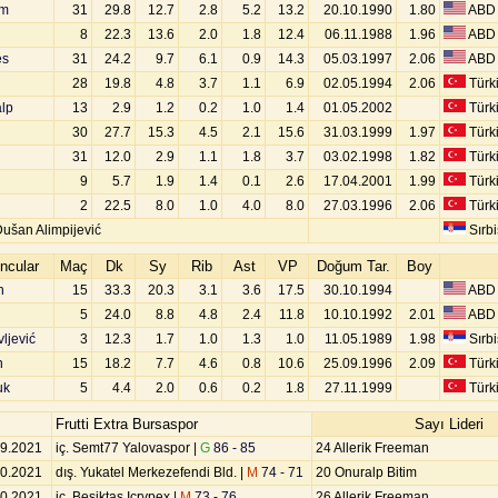
am
31
29.8
12.7
2.8
5.2
13.2
20.10.1990
1.80
ABD
8
22.3
13.6
2.0
1.8
12.4
06.11.1988
1.96
ABD
es
31
24.2
9.7
6.1
0.9
14.3
05.03.1997
2.06
ABD
28
19.8
4.8
3.7
1.1
6.9
02.05.1994
2.06
Türk
lp
13
2.9
1.2
0.2
1.0
1.4
01.05.2002
Türk
30
27.7
15.3
4.5
2.1
15.6
31.03.1999
1.97
Türk
31
12.0
2.9
1.1
1.8
3.7
03.02.1998
1.82
Türk
9
5.7
1.9
1.4
0.1
2.6
17.04.2001
1.99
Türk
2
22.5
8.0
1.0
4.0
8.0
27.03.1996
2.06
Türk
Dušan Alimpijević
Sırbi
ncular
Maç
Dk
Sy
Rib
Ast
VP
Doğum Tar.
Boy
n
15
33.3
20.3
3.1
3.6
17.5
30.10.1994
ABD
n
5
24.0
8.8
4.8
2.4
11.8
10.10.1992
2.01
ABD
ljević
3
12.3
1.7
1.0
1.3
1.0
11.05.1989
1.98
Sırbi
n
15
18.2
7.7
4.6
0.8
10.6
25.09.1996
2.09
Türk
uk
5
4.4
2.0
0.6
0.2
1.8
27.11.1999
Türk
Frutti Extra Bursaspor
Sayı Lideri
09.2021
iç. Semt77 Yalovaspor |
G
86 - 85
24 Allerik Freeman
10.2021
dış. Yukatel Merkezefendi Bld. |
M
74 - 71
20 Onuralp Bitim
10.2021
iç. Beşiktaş Icrypex |
M
73 - 76
26 Allerik Freeman