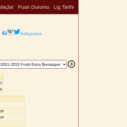
Maçlar
Puan Durumu
Lig Tarihi
BsBasketbol
92
8%
iye
iye