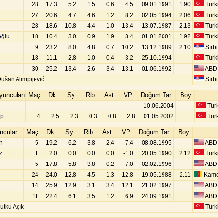
28
17.3
5.2
1.5
0.6
4.5
09.01.1991
1.90
Türk
27
20.6
4.7
4.6
1.2
8.2
02.05.1994
2.06
Türk
28
18.6
10.8
4.4
1.0
13.4
13.07.1987
2.13
Türk
oğlu
18
10.4
3.0
0.9
1.9
3.4
01.01.2001
1.92
Türk
9
23.2
8.0
4.8
0.7
10.2
13.12.1989
2.10
Sırbi
18
11.1
2.8
1.0
0.4
3.2
25.10.1994
Türk
d
30
25.2
13.4
2.6
3.4
13.1
01.06.1992
ABD
Dušan Alimpijević
Sırbi
uncuları
Maç
Dk
Sy
Rib
Ast
VP
Doğum Tar.
Boy
-
-
-
-
-
-
10.06.2004
Türk
lp
4
2.5
2.3
0.3
0.8
2.8
01.05.2002
Türk
ncular
Maç
Dk
Sy
Rib
Ast
VP
Doğum Tar.
Boy
n
5
19.2
6.2
3.8
2.4
7.4
08.08.1995
ABD
z
1
2.0
0.0
0.0
0.0
-1.0
20.05.1990
2.12
Türk
5
17.8
5.8
3.8
0.2
7.0
02.02.1996
ABD
24
24.0
12.8
4.5
1.3
12.8
19.05.1988
2.11
Kame
14
25.9
12.9
3.1
3.4
12.1
21.02.1997
ABD
11
22.4
6.1
3.5
1.2
6.9
24.09.1991
ABD
utku Açık
Türk