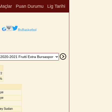
Maçlar
Puan Durumu
Lig Tarihi
BsBasketbol
72
3%
iye
iye
ey Sudan