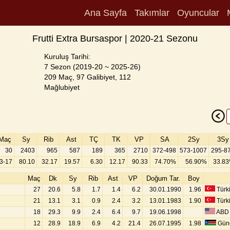
Ana Sayfa
Takımlar
Oyuncular
Frutti Extra Bursaspor | 2020-21 Sezonu
Kuruluş Tarihi:
7 Sezon (2019-20 ~ 2025-26)
209 Maç, 97 Galibiyet, 112
Mağlubiyet
Maç
Sy
Rib
Ast
TÇ
TK
VP
SA
2Sy
3Sy
30
2403
965
587
189
365
2710
372-498
573-1007
295-8
3-17
80.10
32.17
19.57
6.30
12.17
90.33
74.70%
56.90%
33.8
Maç
Dk
Sy
Rib
Ast
VP
Doğum Tar.
Boy
27
20.6
5.8
1.7
1.4
6.2
30.01.1990
1.96
Türk
21
13.1
3.1
0.9
2.4
3.2
13.01.1983
1.90
Türk
18
29.3
9.9
2.4
6.4
9.7
19.06.1998
ABD
12
28.9
18.9
6.9
4.2
21.4
26.07.1995
1.98
Gün