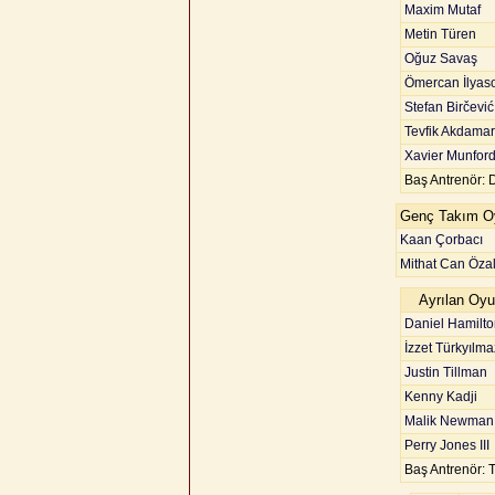
Maxim Mutaf
Metin Türen
Oğuz Savaş
Ömercan İlyas
Stefan Birčević
Tevfik Akdamar
Xavier Munfor
Baş Antrenör: 
Genç Takım Oy
Kaan Çorbacı
Mithat Can Öza
Ayrılan Oyu
Daniel Hamilto
İzzet Türkyılma
Justin Tillman
Kenny Kadji
Malik Newman
Perry Jones III
Baş Antrenör: T