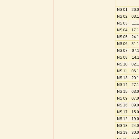
NS 01
26.
NS 02
03.
NS 03
11.
NS 04
17.
NS 05
24.
NS 06
31.
NS 07
07.
NS 08
14.
NS 10
02.
NS 11
06.
NS 13
20.
NS 14
27.
NS 15
03.
NS 09
07.
NS 16
09.
NS 17
15.
NS 12
19.
NS 18
24.
NS 19
30.