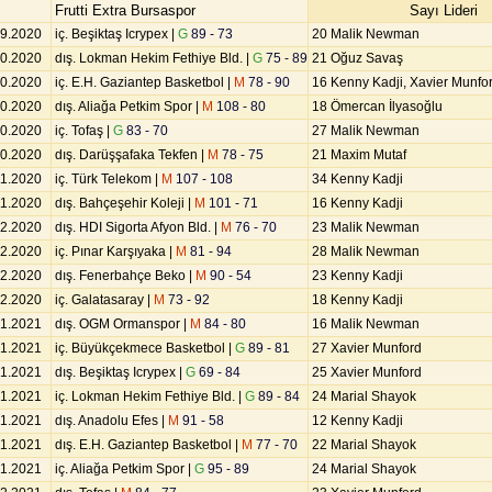
Frutti Extra Bursaspor
Sayı Lideri
09.2020
iç. Beşiktaş Icrypex |
G
89 - 73
20 Malik Newman
10.2020
dış. Lokman Hekim Fethiye Bld. |
G
75 - 89
21 Oğuz Savaş
10.2020
iç. E.H. Gaziantep Basketbol |
M
78 - 90
16 Kenny Kadji, Xavier Munfo
10.2020
dış. Aliağa Petkim Spor |
M
108 - 80
18 Ömercan İlyasoğlu
10.2020
iç. Tofaş |
G
83 - 70
27 Malik Newman
10.2020
dış. Darüşşafaka Tekfen |
M
78 - 75
21 Maxim Mutaf
11.2020
iç. Türk Telekom |
M
107 - 108
34 Kenny Kadji
11.2020
dış. Bahçeşehir Koleji |
M
101 - 71
16 Kenny Kadji
12.2020
dış. HDI Sigorta Afyon Bld. |
M
76 - 70
23 Malik Newman
12.2020
iç. Pınar Karşıyaka |
M
81 - 94
28 Malik Newman
12.2020
dış. Fenerbahçe Beko |
M
90 - 54
23 Kenny Kadji
12.2020
iç. Galatasaray |
M
73 - 92
18 Kenny Kadji
01.2021
dış. OGM Ormanspor |
M
84 - 80
16 Malik Newman
01.2021
iç. Büyükçekmece Basketbol |
G
89 - 81
27 Xavier Munford
01.2021
dış. Beşiktaş Icrypex |
G
69 - 84
25 Xavier Munford
01.2021
iç. Lokman Hekim Fethiye Bld. |
G
89 - 84
24 Marial Shayok
01.2021
dış. Anadolu Efes |
M
91 - 58
12 Kenny Kadji
01.2021
dış. E.H. Gaziantep Basketbol |
M
77 - 70
22 Marial Shayok
01.2021
iç. Aliağa Petkim Spor |
G
95 - 89
24 Marial Shayok