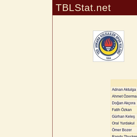
TBLStat.net
Adnan Aktulga
Ahmet Özerma
Doğan Akçora
Fatih Özkan
Gürhan Keleş
Oral Yurdakul
Ömer Bozer
Randy Thucke