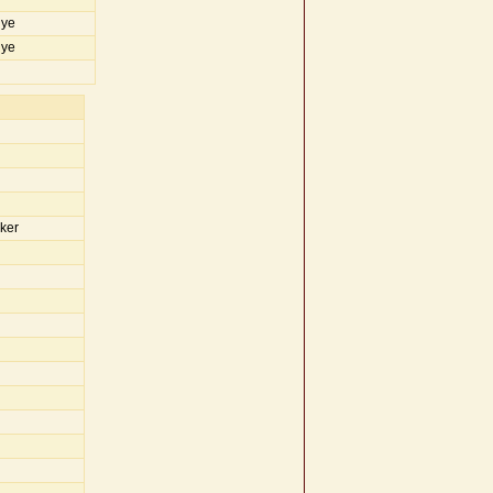
iye
iye
ker