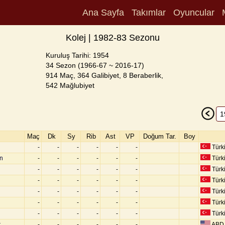
Ana Sayfa
Takımlar
Oyuncular
Kolej | 1982-83 Sezonu
Kuruluş Tarihi: 1954
34 Sezon (1966-67 ~ 2016-17)
914 Maç, 364 Galibiyet, 8 Beraberlik,
542 Mağlubiyet
Maç
Dk
Sy
Rib
Ast
VP
Doğum Tar.
Boy
-
-
-
-
-
-
Türk
n
-
-
-
-
-
-
Türk
-
-
-
-
-
-
Türk
-
-
-
-
-
-
Türk
-
-
-
-
-
-
Türk
-
-
-
-
-
-
Türk
-
-
-
-
-
-
Türk
r
-
-
-
-
-
-
ABD