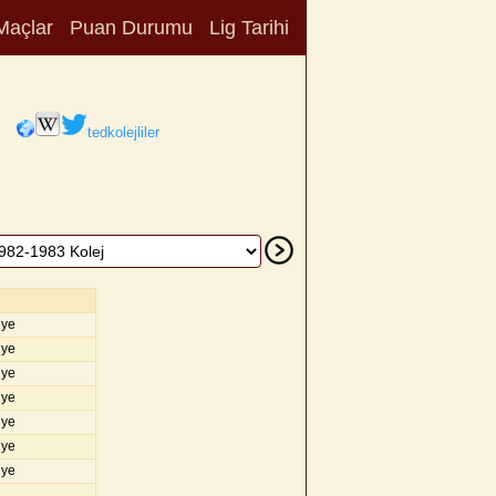
Maçlar
Puan Durumu
Lig Tarihi
tedkolejliler
iye
iye
iye
iye
iye
iye
iye