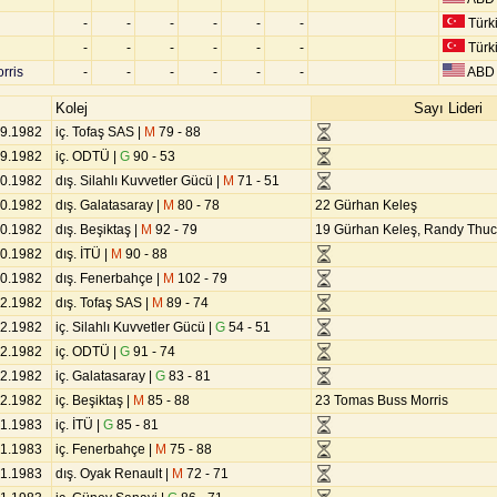
-
-
-
-
-
-
Türk
-
-
-
-
-
-
Türk
rris
-
-
-
-
-
-
ABD
Kolej
Sayı Lideri
09.1982
iç. Tofaş SAS |
M
79 - 88
09.1982
iç. ODTÜ |
G
90 - 53
10.1982
dış. Silahlı Kuvvetler Gücü |
M
71 - 51
10.1982
dış. Galatasaray |
M
80 - 78
22 Gürhan Keleş
10.1982
dış. Beşiktaş |
M
92 - 79
19 Gürhan Keleş, Randy Thuc
10.1982
dış. İTÜ |
M
90 - 88
10.1982
dış. Fenerbahçe |
M
102 - 79
12.1982
dış. Tofaş SAS |
M
89 - 74
12.1982
iç. Silahlı Kuvvetler Gücü |
G
54 - 51
12.1982
iç. ODTÜ |
G
91 - 74
12.1982
iç. Galatasaray |
G
83 - 81
12.1982
iç. Beşiktaş |
M
85 - 88
23 Tomas Buss Morris
01.1983
iç. İTÜ |
G
85 - 81
01.1983
iç. Fenerbahçe |
M
75 - 88
01.1983
dış. Oyak Renault |
M
72 - 71