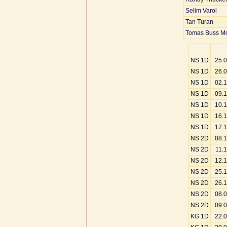
Selim Varol
Tan Turan
Tomas Buss Mo
NS 1D
25.
NS 1D
26.
NS 1D
02.
NS 1D
09.
NS 1D
10.
NS 1D
16.
NS 1D
17.
NS 2D
08.
NS 2D
11.
NS 2D
12.
NS 2D
25.
NS 2D
26.
NS 2D
08.
NS 2D
09.
KG 1D
22.