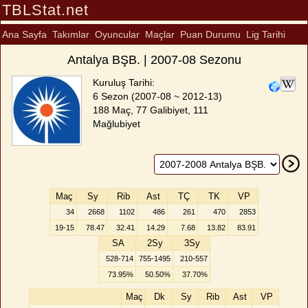
TBLStat.net
Ana Sayfa
Takımlar
Oyuncular
Maçlar
Puan Durumu
Lig Tarihi
Antalya BŞB. | 2007-08 Sezonu
Kuruluş Tarihi:
6 Sezon (2007-08 ~ 2012-13)
188 Maç, 77 Galibiyet, 111
Mağlubiyet
Maç
Sy
Rib
Ast
TÇ
TK
VP
34
2668
1102
486
261
470
2853
19-15
78.47
32.41
14.29
7.68
13.82
83.91
SA
2Sy
3Sy
528-714
755-1495
210-557
73.95%
50.50%
37.70%
Maç
Dk
Sy
Rib
Ast
VP