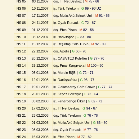
NS 05
03.11.2007
dış. TTNet Beykoz |
M
75 - 66
NS 06
10.11.2007
iç. Türk Telekom |
G
99 - 98 UZ
NS 07
17.11.2007
dış. Mutlu Akü Selçuk Üni. |
M
91 - 88
NS 08
24.11.2007
iç. Oyak Renault |
G
72 - 67
NS 09
01.12.2007
dış. Efes Pilsen |
M
82 - 58
NS 10
08.12.2007
iç. Banvitspor |
G
83 - 80
NS 11
15.12.2007
iç. Beşiktaş Cola Turka |
M
92 - 99
NS 12
22.12.2007
dış. Alpella |
G
66 - 78
NS 13
26.12.2007
iç. CASA TED Kolejliler |
G
77 - 70
NS 14
29.12.2007
dış. Pınar Karşıyaka |
M
100 - 80
NS 15
05.01.2008
iç. Mersin BŞB. |
G
72 - 71
NS 16
12.01.2008
iç. Darüşşafaka |
G
96 - 77
NS 17
19.01.2008
iç. Galatasaray Cafe Crown |
G
77 - 74
NS 18
26.01.2008
iç. Kepez Belediye |
G
73 - 64
NS 19
03.02.2008
iç. Fenerbahçe Ülker |
G
82 - 71
NS 20
17.02.2008
iç. TTNet Beykoz |
G
94 - 67
NS 21
23.02.2008
dış. Türk Telekom |
G
76 - 78
NS 22
01.03.2008
iç. Mutlu Akü Selçuk Üni. |
G
83 - 80
NS 23
08.03.2008
dış. Oyak Renault |
M
77 - 76
NS 24
16.03.2008
iç. Efes Pilsen |
M
77 - 82