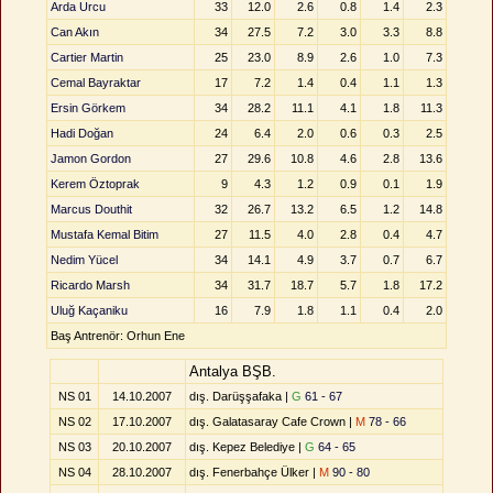
Arda Urcu
33
12.0
2.6
0.8
1.4
2.3
Can Akın
34
27.5
7.2
3.0
3.3
8.8
Cartier Martin
25
23.0
8.9
2.6
1.0
7.3
Cemal Bayraktar
17
7.2
1.4
0.4
1.1
1.3
Ersin Görkem
34
28.2
11.1
4.1
1.8
11.3
Hadi Doğan
24
6.4
2.0
0.6
0.3
2.5
Jamon Gordon
27
29.6
10.8
4.6
2.8
13.6
Kerem Öztoprak
9
4.3
1.2
0.9
0.1
1.9
Marcus Douthit
32
26.7
13.2
6.5
1.2
14.8
Mustafa Kemal Bitim
27
11.5
4.0
2.8
0.4
4.7
Nedim Yücel
34
14.1
4.9
3.7
0.7
6.7
Ricardo Marsh
34
31.7
18.7
5.7
1.8
17.2
Uluğ Kaçaniku
16
7.9
1.8
1.1
0.4
2.0
Baş Antrenör: Orhun Ene
Antalya BŞB.
NS 01
14.10.2007
dış. Darüşşafaka |
G
61 - 67
NS 02
17.10.2007
dış. Galatasaray Cafe Crown |
M
78 - 66
NS 03
20.10.2007
dış. Kepez Belediye |
G
64 - 65
NS 04
28.10.2007
dış. Fenerbahçe Ülker |
M
90 - 80