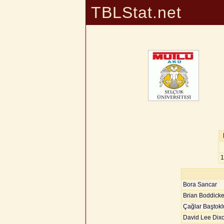
TBLStat.net
1
Bora Sancar
Brian Boddicke
Çağlar Baştokl
David Lee Dix