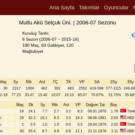
Ana Sayfa
Takımlar
Oyuncular
Mutlu Akü Selçuk Üni. | 2006-07 Sezonu
Kuruluş Tarihi:
6 Sezon (2006-07 ~ 2015-16)
180 Maç, 60 Galibiyet, 120
Mağlubiyet
Maç
Sy
Rib
Ast
TÇ
TK
VP
SA
2Sy
3Sy
30
2317
1004
462
302
483
2552
419-598
577-1115
248-6
2-18
77.23
33.47
15.40
10.07
16.10
85.07
70.07%
51.75%
35.6
Maç
Dk
Sy
Rib
Ast
VP
Doğum Tar.
Boy
18
24.1
7.7
2.7
3.2
8.3
08.01.1976
1.78
Türk
r
29
32.3
19.1
6.3
2.0
18.3
08.06.1981
2.03
ABD
u
2
5.5
1.0
1.0
0.0
0.5
29.04.1979
2.02
Türk
on
30
25.4
9.7
6.9
0.8
12.1
21.11.1978
2.11
ABD