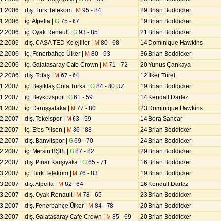
11.2006
dış. Türk Telekom |
M
95 - 84
29 Brian Boddicker
11.2006
iç. Alpella |
G
75 - 67
19 Brian Boddicker
12.2006
iç. Oyak Renault |
G
93 - 85
21 Brian Boddicker
12.2006
dış. CASA TED Kolejliler |
M
80 - 68
14 Dominique Hawkins
12.2006
iç. Fenerbahçe Ülker |
M
80 - 93
36 Brian Boddicker
12.2006
iç. Galatasaray Cafe Crown |
M
71 - 72
20 Yunus Çankaya
12.2006
dış. Tofaş |
M
67 - 64
12 İlker Türel
01.2007
iç. Beşiktaş Cola Turka |
G
84 - 80 UZ
19 Brian Boddicker
01.2007
iç. Beykozspor |
G
61 - 59
14 Kendall Dartez
01.2007
iç. Darüşşafaka |
M
77 - 80
23 Dominique Hawkins
02.2007
dış. Tekelspor |
M
63 - 59
14 Bora Sancar
02.2007
iç. Efes Pilsen |
M
86 - 88
24 Brian Boddicker
02.2007
dış. Banvitspor |
G
69 - 70
24 Brian Boddicker
02.2007
iç. Mersin BŞB. |
G
87 - 82
29 Brian Boddicker
02.2007
dış. Pınar Karşıyaka |
G
65 - 71
16 Brian Boddicker
03.2007
iç. Türk Telekom |
M
76 - 83
19 Brian Boddicker
03.2007
dış. Alpella |
M
82 - 64
16 Kendall Dartez
03.2007
dış. Oyak Renault |
M
78 - 65
23 Brian Boddicker
03.2007
dış. Fenerbahçe Ülker |
M
84 - 78
20 Brian Boddicker
03.2007
dış. Galatasaray Cafe Crown |
M
85 - 69
20 Brian Boddicker