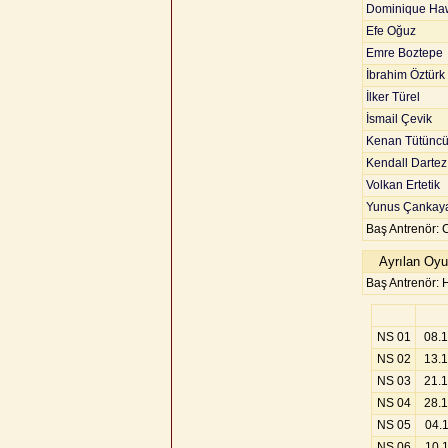
Dominique Ha
Efe Oğuz
Emre Boztepe
İbrahim Öztürk
İlker Türel
İsmail Çevik
Kenan Tütünc
Kendall Dartez
Volkan Ertetik
Yunus Çankay
Baş Antrenör: 
Ayrılan Oyu
Baş Antrenör:
NS 01
08.
NS 02
13.
NS 03
21.
NS 04
28.
NS 05
04.
NS 06
10.