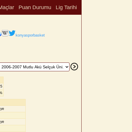
Maçlar
Puan Durumu
Lig Tarihi
konyasporbasket
95
8%
iye
iye