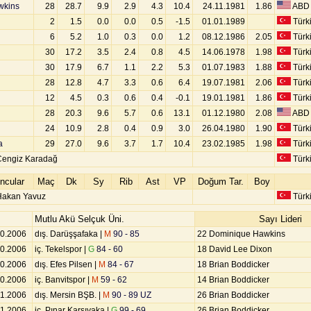
wkins
28
28.7
9.9
2.9
4.3
10.4
24.11.1981
1.86
ABD
2
1.5
0.0
0.0
0.5
-1.5
01.01.1989
Türk
6
5.2
1.0
0.3
0.0
1.2
08.12.1986
2.05
Türk
30
17.2
3.5
2.4
0.8
4.5
14.06.1978
1.98
Türk
30
17.9
6.7
1.1
2.2
5.3
01.07.1983
1.88
Türk
28
12.8
4.7
3.3
0.6
6.4
19.07.1981
2.06
Türk
ü
12
4.5
0.3
0.6
0.4
-0.1
19.01.1981
1.86
Türk
28
20.3
9.6
5.7
0.6
13.1
01.12.1980
2.08
ABD
24
10.9
2.8
0.4
0.9
3.0
26.04.1980
1.90
Türk
a
29
27.0
9.6
3.7
1.7
10.4
23.02.1985
1.98
Türk
Cengiz Karadağ
Türk
ncular
Maç
Dk
Sy
Rib
Ast
VP
Doğum Tar.
Boy
 Hakan Yavuz
Türk
Mutlu Akü Selçuk Üni.
Sayı Lideri
10.2006
dış. Darüşşafaka |
M
90 - 85
22 Dominique Hawkins
10.2006
iç. Tekelspor |
G
84 - 60
18 David Lee Dixon
10.2006
dış. Efes Pilsen |
M
84 - 67
18 Brian Boddicker
10.2006
iç. Banvitspor |
M
59 - 62
14 Brian Boddicker
11.2006
dış. Mersin BŞB. |
M
90 - 89 UZ
26 Brian Boddicker
11.2006
iç. Pınar Karşıyaka |
G
99 - 69
26 Brian Boddicker