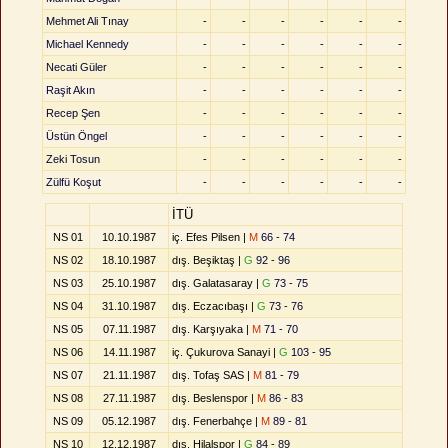
Mehmet Ali Tınay
-
-
-
-
-
-
Michael Kennedy
-
-
-
-
-
-
Necati Güler
-
-
-
-
-
-
Raşit Akın
-
-
-
-
-
-
Recep Şen
-
-
-
-
-
-
Üstün Öngel
-
-
-
-
-
-
Zeki Tosun
-
-
-
-
-
-
Zülfü Koşut
-
-
-
-
-
-
İTÜ
NS 01
10.10.1987
iç. Efes Pilsen |
M
66 - 74
NS 02
18.10.1987
dış. Beşiktaş |
G
92 - 96
NS 03
25.10.1987
dış. Galatasaray |
G
73 - 75
NS 04
31.10.1987
dış. Eczacıbaşı |
G
73 - 76
NS 05
07.11.1987
dış. Karşıyaka |
M
71 - 70
NS 06
14.11.1987
iç. Çukurova Sanayi |
G
103 - 95
NS 07
21.11.1987
dış. Tofaş SAS |
M
81 - 79
NS 08
27.11.1987
dış. Beslenspor |
M
86 - 83
NS 09
05.12.1987
dış. Fenerbahçe |
M
89 - 81
NS 10
12.12.1987
dış. Hilalspor |
G
84 - 89