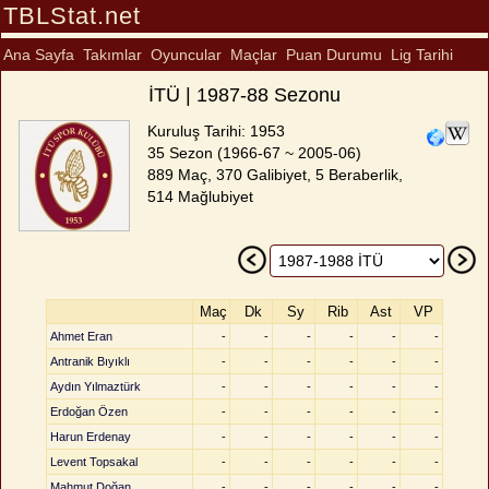
TBLStat.net
Ana Sayfa
Takımlar
Oyuncular
Maçlar
Puan Durumu
Lig Tarihi
İTÜ | 1987-88 Sezonu
Kuruluş Tarihi: 1953
35 Sezon (1966-67 ~ 2005-06)
889 Maç, 370 Galibiyet, 5 Beraberlik,
514 Mağlubiyet
Maç
Dk
Sy
Rib
Ast
VP
Ahmet Eran
-
-
-
-
-
-
Antranik Bıyıklı
-
-
-
-
-
-
Aydın Yılmaztürk
-
-
-
-
-
-
Erdoğan Özen
-
-
-
-
-
-
Harun Erdenay
-
-
-
-
-
-
Levent Topsakal
-
-
-
-
-
-
Mahmut Doğan
-
-
-
-
-
-