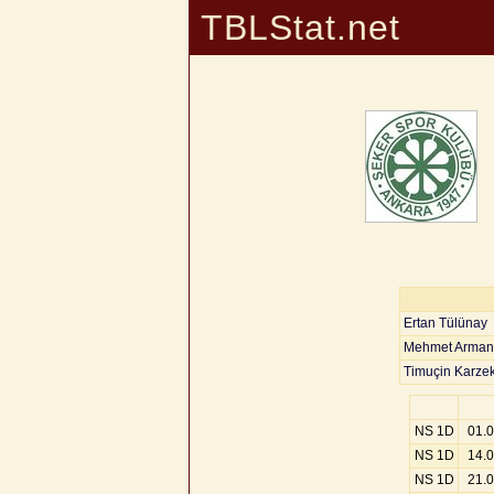
TBLStat.net
Ertan Tülünay
Mehmet Arman
Timuçin Karze
NS 1D
01.
NS 1D
14.
NS 1D
21.