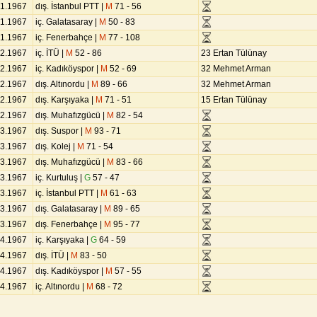
01.1967
dış. İstanbul PTT |
M
71 - 56
01.1967
iç. Galatasaray |
M
50 - 83
01.1967
iç. Fenerbahçe |
M
77 - 108
02.1967
iç. İTÜ |
M
52 - 86
23 Ertan Tülünay
02.1967
iç. Kadıköyspor |
M
52 - 69
32 Mehmet Arman
02.1967
dış. Altınordu |
M
89 - 66
32 Mehmet Arman
02.1967
dış. Karşıyaka |
M
71 - 51
15 Ertan Tülünay
02.1967
dış. Muhafızgücü |
M
82 - 54
03.1967
dış. Suspor |
M
93 - 71
03.1967
dış. Kolej |
M
71 - 54
03.1967
dış. Muhafızgücü |
M
83 - 66
03.1967
iç. Kurtuluş |
G
57 - 47
03.1967
iç. İstanbul PTT |
M
61 - 63
03.1967
dış. Galatasaray |
M
89 - 65
03.1967
dış. Fenerbahçe |
M
95 - 77
04.1967
iç. Karşıyaka |
G
64 - 59
04.1967
dış. İTÜ |
M
83 - 50
04.1967
dış. Kadıköyspor |
M
57 - 55
04.1967
iç. Altınordu |
M
68 - 72