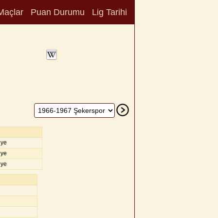
Maçlar
Puan Durumu
Lig Tarihi
iye
iye
iye