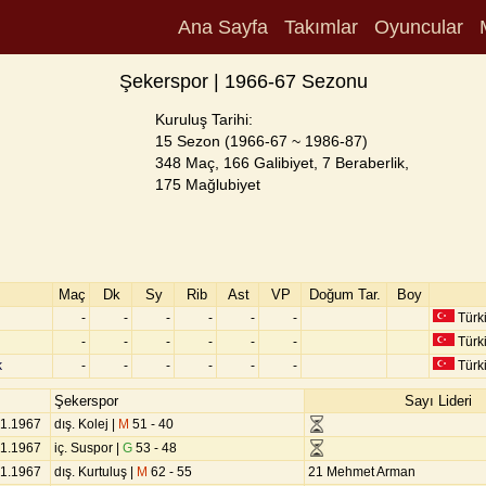
Ana Sayfa
Takımlar
Oyuncular
Şekerspor | 1966-67 Sezonu
Kuruluş Tarihi:
15 Sezon (1966-67 ~ 1986-87)
348 Maç, 166 Galibiyet, 7 Beraberlik,
175 Mağlubiyet
Maç
Dk
Sy
Rib
Ast
VP
Doğum Tar.
Boy
-
-
-
-
-
-
Türk
-
-
-
-
-
-
Türk
k
-
-
-
-
-
-
Türk
Şekerspor
Sayı Lideri
01.1967
dış. Kolej |
M
51 - 40
01.1967
iç. Suspor |
G
53 - 48
01.1967
dış. Kurtuluş |
M
62 - 55
21 Mehmet Arman