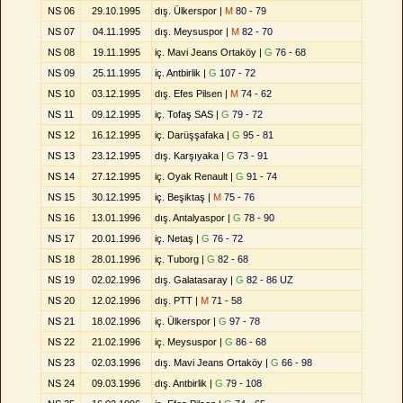
NS 06
29.10.1995
dış. Ülkerspor |
M
80 - 79
NS 07
04.11.1995
dış. Meysuspor |
M
82 - 70
NS 08
19.11.1995
iç. Mavi Jeans Ortaköy |
G
76 - 68
NS 09
25.11.1995
iç. Antbirlik |
G
107 - 72
NS 10
03.12.1995
dış. Efes Pilsen |
M
74 - 62
NS 11
09.12.1995
iç. Tofaş SAS |
G
79 - 72
NS 12
16.12.1995
iç. Darüşşafaka |
G
95 - 81
NS 13
23.12.1995
dış. Karşıyaka |
G
73 - 91
NS 14
27.12.1995
iç. Oyak Renault |
G
91 - 74
NS 15
30.12.1995
iç. Beşiktaş |
M
75 - 76
NS 16
13.01.1996
dış. Antalyaspor |
G
78 - 90
NS 17
20.01.1996
iç. Netaş |
G
76 - 72
NS 18
28.01.1996
iç. Tuborg |
G
82 - 68
NS 19
02.02.1996
dış. Galatasaray |
G
82 - 86 UZ
NS 20
12.02.1996
dış. PTT |
M
71 - 58
NS 21
18.02.1996
iç. Ülkerspor |
G
97 - 78
NS 22
21.02.1996
iç. Meysuspor |
G
86 - 68
NS 23
02.03.1996
dış. Mavi Jeans Ortaköy |
G
66 - 98
NS 24
09.03.1996
dış. Antbirlik |
G
79 - 108