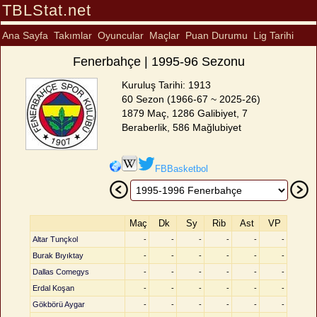
TBLStat.net
Ana Sayfa
Takımlar
Oyuncular
Maçlar
Puan Durumu
Lig Tarihi
Fenerbahçe | 1995-96 Sezonu
Kuruluş Tarihi: 1913
60 Sezon (1966-67 ~ 2025-26)
1879 Maç, 1286 Galibiyet, 7
Beraberlik, 586 Mağlubiyet
FBBasketbol
Maç
Dk
Sy
Rib
Ast
VP
Altar Tunçkol
-
-
-
-
-
-
Burak Bıyıktay
-
-
-
-
-
-
Dallas Comegys
-
-
-
-
-
-
Erdal Koşan
-
-
-
-
-
-
Gökbörü Aygar
-
-
-
-
-
-