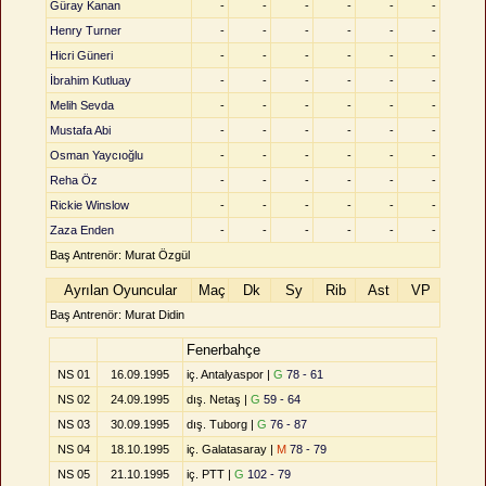
Güray Kanan
-
-
-
-
-
-
Henry Turner
-
-
-
-
-
-
Hicri Güneri
-
-
-
-
-
-
İbrahim Kutluay
-
-
-
-
-
-
Melih Sevda
-
-
-
-
-
-
Mustafa Abi
-
-
-
-
-
-
Osman Yaycıoğlu
-
-
-
-
-
-
Reha Öz
-
-
-
-
-
-
Rickie Winslow
-
-
-
-
-
-
Zaza Enden
-
-
-
-
-
-
Baş Antrenör: Murat Özgül
Ayrılan Oyuncular
Maç
Dk
Sy
Rib
Ast
VP
Baş Antrenör: Murat Didin
Fenerbahçe
NS 01
16.09.1995
iç. Antalyaspor |
G
78 - 61
NS 02
24.09.1995
dış. Netaş |
G
59 - 64
NS 03
30.09.1995
dış. Tuborg |
G
76 - 87
NS 04
18.10.1995
iç. Galatasaray |
M
78 - 79
NS 05
21.10.1995
iç. PTT |
G
102 - 79