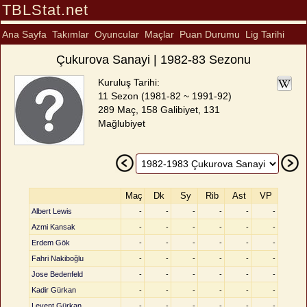
TBLStat.net
Ana Sayfa
Takımlar
Oyuncular
Maçlar
Puan Durumu
Lig Tarihi
Çukurova Sanayi | 1982-83 Sezonu
Kuruluş Tarihi:
11 Sezon (1981-82 ~ 1991-92)
289 Maç, 158 Galibiyet, 131
Mağlubiyet
Maç
Dk
Sy
Rib
Ast
VP
Albert Lewis
-
-
-
-
-
-
Azmi Kansak
-
-
-
-
-
-
Erdem Gök
-
-
-
-
-
-
Fahri Nakiboğlu
-
-
-
-
-
-
Jose Bedenfeld
-
-
-
-
-
-
Kadir Gürkan
-
-
-
-
-
-
Levent Gürkan
-
-
-
-
-
-