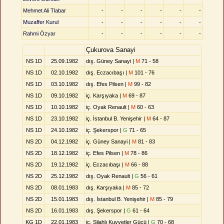
Mehmet Ali Tlabar
-
-
-
-
-
-
Muzaffer Kurul
-
-
-
-
-
-
Rahmi Özyar
-
-
-
-
-
-
Çukurova Sanayi
NS 1D
25.09.1982
dış. Güney Sanayi |
M
71 - 58
NS 1D
02.10.1982
dış. Eczacıbaşı |
M
101 - 76
NS 1D
03.10.1982
dış. Efes Pilsen |
M
99 - 82
NS 1D
09.10.1982
iç. Karşıyaka |
M
69 - 87
NS 1D
10.10.1982
iç. Oyak Renault |
M
60 - 63
NS 1D
23.10.1982
iç. İstanbul B. Yenişehir |
M
64 - 87
NS 1D
24.10.1982
iç. Şekerspor |
G
71 - 65
NS 2D
04.12.1982
iç. Güney Sanayi |
M
81 - 83
NS 2D
18.12.1982
iç. Efes Pilsen |
M
78 - 86
NS 2D
19.12.1982
iç. Eczacıbaşı |
M
66 - 88
NS 2D
25.12.1982
dış. Oyak Renault |
G
56 - 61
NS 2D
08.01.1983
dış. Karşıyaka |
M
85 - 72
NS 2D
15.01.1983
dış. İstanbul B. Yenişehir |
M
85 - 79
NS 2D
16.01.1983
dış. Şekerspor |
G
61 - 64
KG 1D
22.01.1983
iç. Silahlı Kuvvetler Gücü |
G
70 - 68