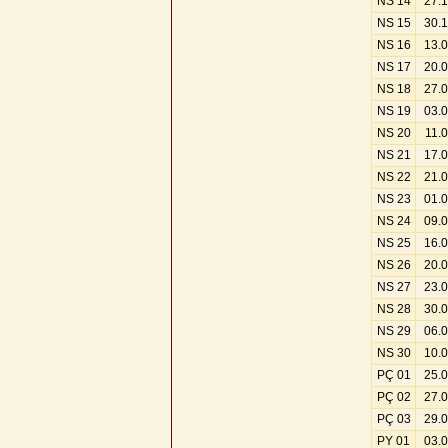
NS 14
27.
NS 15
30.
NS 16
13.
NS 17
20.
NS 18
27.
NS 19
03.
NS 20
11.
NS 21
17.
NS 22
21.
NS 23
01.
NS 24
09.
NS 25
16.
NS 26
20.
NS 27
23.
NS 28
30.
NS 29
06.
NS 30
10.
PÇ 01
25.
PÇ 02
27.
PÇ 03
29.
PY 01
03.