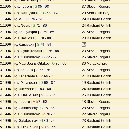
12.1995
iç. Efes Pilsen |
M
68 - 70
20 Steven Rogers
12.1995
dış. Tuborg |
G
85 - 98
37 Steven Rogers
01.1996
dış. Darüşşafaka |
G
58 - 74
20 Şemsettin Baş
01.1996
iç. PTT |
G
79 - 74
29 Rashard Griffith
01.1996
dış. Netaş |
G
71 - 86
24 Rashard Griffith
02.1996
iç. Antalyaspor |
G
79 - 65
27 Steven Rogers
02.1996
dış. Beşiktaş |
G
78 - 80
23 Rashard Griffith
02.1996
iç. Karşıyaka |
G
79 - 59
02.1996
dış. Oyak Renault |
G
78 - 88
23 Steven Rogers
03.1996
dış. Galatasaray |
G
72 - 79
26 Steven Rogers
03.1996
iç. Mavi Jeans Ortaköy |
G
86 - 59
30 Murat Konuk
03.1996
dış. Antbirlik |
G
77 - 78
27 Steven Rogers
03.1996
iç. Fenerbahçe |
M
69 - 71
21 Rashard Griffith
03.1996
dış. Meysuspor |
G
68 - 87
19 Rashard Griffith
03.1996
iç. Ülkerspor |
G
83 - 60
24 Rashard Griffith
04.1996
dış. Efes Pilsen |
M
68 - 64
25 Rashard Griffith
04.1996
iç. Tuborg |
M
52 - 63
18 Steven Rogers
04.1996
iç. Galatasaray |
G
95 - 86
28 Steven Rogers
04.1996
dış. Galatasaray |
M
78 - 71
22 Steven Rogers
04.1996
iç. Galatasaray |
G
80 - 74
23 Rashard Griffith
05.1996
dış. Efes Pilsen |
M
78 - 66
21 Rashard Griffith