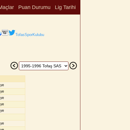
Maçlar
Puan Durumu
Lig Tarihi
TofasSporKulubu
iye
iye
iye
iye
iye
iye
iye