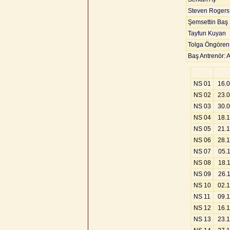
Steven Rogers
Şemsettin Baş
Tayfun Kuyan
Tolga Öngören
Baş Antrenör: 
NS 01
16.
NS 02
23.
NS 03
30.
NS 04
18.
NS 05
21.
NS 06
28.
NS 07
05.
NS 08
18.
NS 09
26.
NS 10
02.
NS 11
09.
NS 12
16.
NS 13
23.