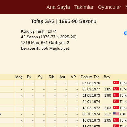
Ana Sayfa
Takımlar
Oyuncular
Tofaş SAS | 1995-96 Sezonu
Kuruluş Tarihi: 1974
42 Sezon (1976-77 ~ 2025-26)
1219 Maç, 661 Galibiyet, 2
Beraberlik, 556 Mağlubiyet
Maç
Dk
Sy
Rib
Ast
VP
Doğum Tar.
Boy
-
-
-
-
-
-
05.08.1976
Türk
-
-
-
-
-
-
05.09.1977
1.85
Türk
-
-
-
-
-
-
11.05.1973
1.90
Türk
-
-
-
-
-
-
24.01.1974
Türk
-
-
-
-
-
-
18.02.1972
2.03
Türk
h
-
-
-
-
-
-
08.10.1974
2.12
ABD
-
-
-
-
-
-
16.03.1973
2.05
Türk
-
-
-
-
-
-
13.07.1975
Türk