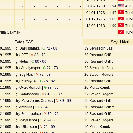
-
-
-
-
-
-
30.07.1968
1.94
ABD
-
-
-
-
-
-
04.01.1973
1.97
Türk
-
-
-
-
-
-
01.12.1975
2.05
Türk
-
-
-
-
-
-
18.08.1963
1.90
Türk
Atilla Çakmak
Türk
Tofaş SAS
Sayı Lideri
09.1995
iç. Darüşşafaka |
G
72 - 68
19 Şemsettin Baş
09.1995
dış. PTT |
M
83 - 73
23 Rashard Griffith
09.1995
iç. Netaş |
G
80 - 66
16 Rashard Griffith
10.1995
dış. Antalyaspor |
G
72 - 73
22 Şemsettin Baş
10.1995
iç. Beşiktaş |
M
72 - 78
26 Steven Rogers
10.1995
dış. Karşıyaka |
G
76 - 82
22 Rashard Griffith
11.1995
iç. Oyak Renault |
G
88 - 72
26 Murat Konuk
11.1995
iç. Galatasaray |
M
81 - 86 UZ
27 Steven Rogers
11.1995
dış. Mavi Jeans Ortaköy |
M
89 - 69
19 Rashard Griffith
12.1995
iç. Antbirlik |
G
67 - 46
20 Rashard Griffith
12.1995
dış. Fenerbahçe |
M
79 - 72
19 Rashard Griffith
12.1995
iç. Meysuspor |
G
75 - 60
25 Steven Rogers
12.1995
dış. Ülkerspor |
M
71 - 69
16 Murat Konuk