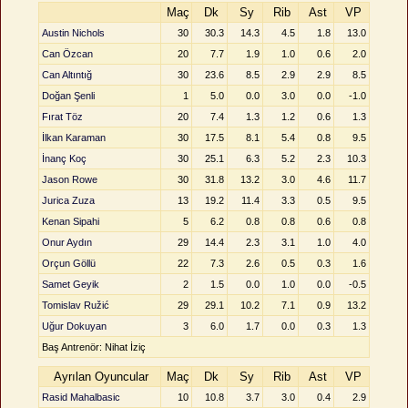
Maç
Dk
Sy
Rib
Ast
VP
Austin Nichols
30
30.3
14.3
4.5
1.8
13.0
Can Özcan
20
7.7
1.9
1.0
0.6
2.0
Can Altıntığ
30
23.6
8.5
2.9
2.9
8.5
Doğan Şenli
1
5.0
0.0
3.0
0.0
-1.0
Fırat Töz
20
7.4
1.3
1.2
0.6
1.3
İlkan Karaman
30
17.5
8.1
5.4
0.8
9.5
İnanç Koç
30
25.1
6.3
5.2
2.3
10.3
Jason Rowe
30
31.8
13.2
3.0
4.6
11.7
Jurica Zuza
13
19.2
11.4
3.3
0.5
9.5
Kenan Sipahi
5
6.2
0.8
0.8
0.6
0.8
Onur Aydın
29
14.4
2.3
3.1
1.0
4.0
Orçun Göllü
22
7.3
2.6
0.5
0.3
1.6
Samet Geyik
2
1.5
0.0
1.0
0.0
-0.5
Tomislav Ružić
29
29.1
10.2
7.1
0.9
13.2
Uğur Dokuyan
3
6.0
1.7
0.0
0.3
1.3
Baş Antrenör: Nihat İziç
Ayrılan Oyuncular
Maç
Dk
Sy
Rib
Ast
VP
Rasid Mahalbasic
10
10.8
3.7
3.0
0.4
2.9