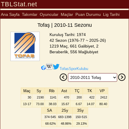
TBLStat.net
Ana Sayfa
Takımlar
Oyuncular
Maçlar
Puan Durumu
Lig Tarihi
Tofaş | 2010-11 Sezonu
Kuruluş Tarihi: 1974
42 Sezon (1976-77 ~ 2025-26)
1219 Maç, 661 Galibiyet, 2
Beraberlik, 556 Mağlubiyet
TofasSporKulubu
Maç
Sy
Rib
Ast
TÇ
TK
VP
30
2190
1141
470
200
422
2412
13-17
73.00
38.03
15.67
6.67
14.07
80.40
SA
2Sy
3Sy
374-545
683-1398
150-515
68.62%
48.86%
29.13%