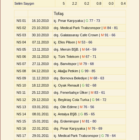
Selim Saygın
5
2.2
0.2
0.8
0.0
0.4
Tofaş
NS 01
16.10.2010
iç. Pınar Karşıyaka |
G
77 - 73
NS 02
23.10.2010
dış. Medical Park Trabzonspor |
M
84 - 81
NS 03
30.10.2010
dış. Galatasaray Cafe Crown |
M
91 - 66
NS 04
07.11.2010
iç. Efes Pilsen |
M
53 - 66
NS 05
13.11.2010
dış. Mersin BŞB. |
M
64 - 59
NS 06
20.11.2010
iç. Türk Telekom |
M
67 - 71
NS 07
27.11.2010
dış. Banvitspor |
M
79 - 68
NS 08
04.12.2010
iç. Aliağa Petkim |
G
99 - 85
NS 09
11.12.2010
dış. Bornova Belediye |
M
68 - 63
NS 10
18.12.2010
iç. Oyak Renault |
G
92 - 68
NS 11
25.12.2010
dış. Fenerbahçe Ülker |
M
83 - 61
NS 12
29.12.2010
iç. Beşiktaş Cola Turka |
G
94 - 72
NS 13
03.01.2011
dış. Olin Edirne |
M
76 - 56
NS 14
08.01.2011
iç. Antalya BŞB. |
G
85 - 65
NS 15
15.01.2011
dış. Erdemirspor |
M
81 - 80
NS 16
22.01.2011
dış. Pınar Karşıyaka |
M
76 - 69
NS 17
29.01.2011
iç. Medical Park Trabzonspor |
G
78 - 64