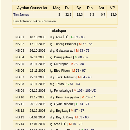
Ayrılan Oyuncular
Maç
Dk
Sy
Rib
Ast
VP
Tim James
3
32.3
12.3
8.3
0.7
13.0
Baş Antrenör: Fikret Canselen
Tekelspor
NS 01
10.10.2003
dış. Aras İTÜ |
G
83 - 86
NS 02
17.10.2003
iç. Tuborg Pilsener |
M
77 - 83
NS 03
26.10.2003
dış. Galatasaray |
M
83 - 75
NS 04
02.11.2003
iç. Darüşşafaka |
G
68 - 67
NS 05
09.11.2003
iç. Ülkerspor |
M
75 - 80
NS 06
15.11.2003
iç. Efes Pilsen |
M
73 - 97
NS 07
22.11.2003
dış. Türk Telekom |
M
84 - 48
NS 08
30.11.2003
dış. Tofaş |
G
51 - 53
NS 09
08.12.2003
iç. Fenerbahçe |
M
107 - 109 UZ
NS 10
13.12.2003
dış. Pınar Karşıyaka |
M
76 - 67
NS 11
20.12.2003
iç. Oyak Renault |
G
74 - 71
NS 12
28.12.2003
dış. Beşiktaş |
M
87 - 77
NS 13
04.01.2004
dış. Büyük Kolej |
M
63 - 60
NS 14
17.01.2004
iç. Aras İTÜ |
M
70 - 79