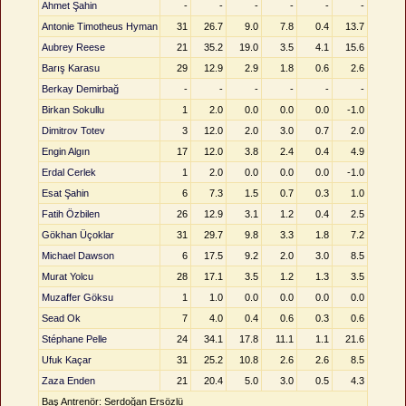
Ahmet Şahin
-
-
-
-
-
-
Antonie Timotheus Hyman
31
26.7
9.0
7.8
0.4
13.7
Aubrey Reese
21
35.2
19.0
3.5
4.1
15.6
Barış Karasu
29
12.9
2.9
1.8
0.6
2.6
Berkay Demirbağ
-
-
-
-
-
-
Birkan Sokullu
1
2.0
0.0
0.0
0.0
-1.0
Dimitrov Totev
3
12.0
2.0
3.0
0.7
2.0
Engin Algın
17
12.0
3.8
2.4
0.4
4.9
Erdal Cerlek
1
2.0
0.0
0.0
0.0
-1.0
Esat Şahin
6
7.3
1.5
0.7
0.3
1.0
Fatih Özbilen
26
12.9
3.1
1.2
0.4
2.5
Gökhan Üçoklar
31
29.7
9.8
3.3
1.8
7.2
Michael Dawson
6
17.5
9.2
2.0
3.0
8.5
Murat Yolcu
28
17.1
3.5
1.2
1.3
3.5
Muzaffer Göksu
1
1.0
0.0
0.0
0.0
0.0
Sead Ok
7
4.0
0.4
0.6
0.3
0.6
Stéphane Pelle
24
34.1
17.8
11.1
1.1
21.6
Ufuk Kaçar
31
25.2
10.8
2.6
2.6
8.5
Zaza Enden
21
20.4
5.0
3.0
0.5
4.3
Baş Antrenör: Serdoğan Ersözlü