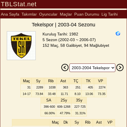
TBLStat.net
Ana Sayfa
Takımlar
Oyuncular
Maçlar
Puan Durumu
Lig Tarihi
Tekelspor | 2003-04 Sezonu
Kuruluş Tarihi: 1982
5 Sezon (2002-03 ~ 2006-07)
152 Maç, 58 Galibiyet, 94 Mağlubiyet
Maç
Sy
Rib
Ast
TÇ
TK
VP
31
2289
1038
363
251
405
2274
14-17
73.84
33.48
11.71
8.10
13.06
73.35
SA
2Sy
3Sy
396-600
606-1268
227-725
66.00%
47.79%
31.31%
Maç
Dk
Sy
Rib
Ast
VP