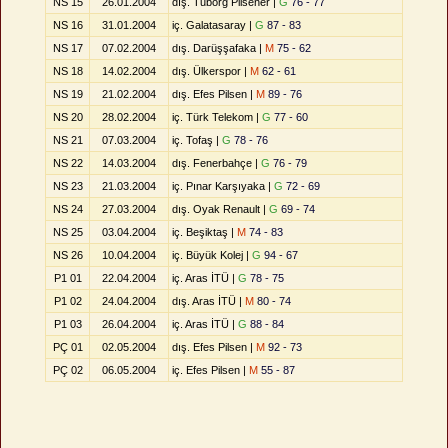
NS 15
26.01.2004
dış. Tuborg Pilsener |
G
76 - 77
NS 16
31.01.2004
iç. Galatasaray |
G
87 - 83
NS 17
07.02.2004
dış. Darüşşafaka |
M
75 - 62
NS 18
14.02.2004
dış. Ülkerspor |
M
62 - 61
NS 19
21.02.2004
dış. Efes Pilsen |
M
89 - 76
NS 20
28.02.2004
iç. Türk Telekom |
G
77 - 60
NS 21
07.03.2004
iç. Tofaş |
G
78 - 76
NS 22
14.03.2004
dış. Fenerbahçe |
G
76 - 79
NS 23
21.03.2004
iç. Pınar Karşıyaka |
G
72 - 69
NS 24
27.03.2004
dış. Oyak Renault |
G
69 - 74
NS 25
03.04.2004
iç. Beşiktaş |
M
74 - 83
NS 26
10.04.2004
iç. Büyük Kolej |
G
94 - 67
P1 01
22.04.2004
iç. Aras İTÜ |
G
78 - 75
P1 02
24.04.2004
dış. Aras İTÜ |
M
80 - 74
P1 03
26.04.2004
iç. Aras İTÜ |
G
88 - 84
PÇ 01
02.05.2004
dış. Efes Pilsen |
M
92 - 73
PÇ 02
06.05.2004
iç. Efes Pilsen |
M
55 - 87