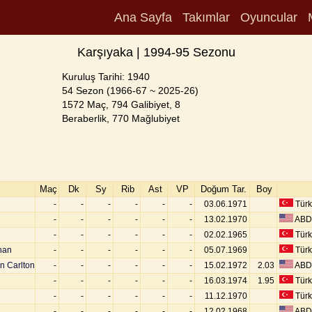
Ana Sayfa
Takımlar
Oyuncular
Karşıyaka | 1994-95 Sezonu
Kuruluş Tarihi: 1940
54 Sezon (1966-67 ~ 2025-26)
1572 Maç, 794 Galibiyet, 8
Beraberlik, 770 Mağlubiyet
Maç
Dk
Sy
Rib
Ast
VP
Doğum Tar.
Boy
-
-
-
-
-
-
03.06.1971
Türk
-
-
-
-
-
-
13.02.1970
ABD
-
-
-
-
-
-
02.02.1965
Türk
nan
-
-
-
-
-
-
05.07.1969
Türk
n Carlton
-
-
-
-
-
-
15.02.1972
2.03
ABD
-
-
-
-
-
-
16.03.1974
1.95
Türk
-
-
-
-
-
-
11.12.1970
Türk
-
-
-
-
-
-
12.02.1968
ABD