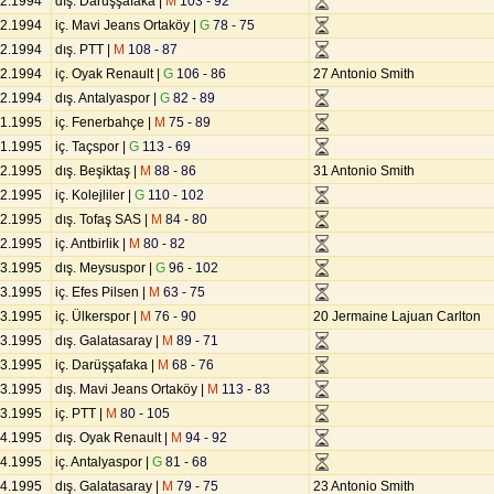
12.1994
dış. Darüşşafaka |
M
103 - 92
12.1994
iç. Mavi Jeans Ortaköy |
G
78 - 75
12.1994
dış. PTT |
M
108 - 87
12.1994
iç. Oyak Renault |
G
106 - 86
27 Antonio Smith
12.1994
dış. Antalyaspor |
G
82 - 89
01.1995
iç. Fenerbahçe |
M
75 - 89
01.1995
iç. Taçspor |
G
113 - 69
02.1995
dış. Beşiktaş |
M
88 - 86
31 Antonio Smith
02.1995
iç. Kolejliler |
G
110 - 102
02.1995
dış. Tofaş SAS |
M
84 - 80
02.1995
iç. Antbirlik |
M
80 - 82
03.1995
dış. Meysuspor |
G
96 - 102
03.1995
iç. Efes Pilsen |
M
63 - 75
03.1995
iç. Ülkerspor |
M
76 - 90
20 Jermaine Lajuan Carlton
03.1995
dış. Galatasaray |
M
89 - 71
03.1995
iç. Darüşşafaka |
M
68 - 76
03.1995
dış. Mavi Jeans Ortaköy |
M
113 - 83
03.1995
iç. PTT |
M
80 - 105
04.1995
dış. Oyak Renault |
M
94 - 92
04.1995
iç. Antalyaspor |
G
81 - 68
04.1995
dış. Galatasaray |
M
79 - 75
23 Antonio Smith