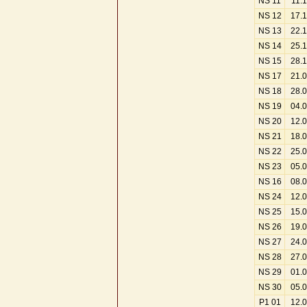
NS 11
11.
NS 12
17.
NS 13
22.
NS 14
25.
NS 15
28.
NS 17
21.
NS 18
28.
NS 19
04.
NS 20
12.
NS 21
18.
NS 22
25.
NS 23
05.
NS 16
08.
NS 24
12.
NS 25
15.
NS 26
19.
NS 27
24.
NS 28
27.
NS 29
01.
NS 30
05.
P1 01
12.