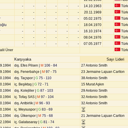
-
-
-
-
-
-
14.10.1963
Türk
-
-
-
-
-
-
20.11.1969
Türk
r
-
-
-
-
-
-
05.02.1975
Türk
ioğlu
-
-
-
-
-
-
18.04.1970
Türk
r
-
-
-
-
-
-
16.10.1974
Türk
-
-
-
-
-
-
08.04.1976
Türk
-
-
-
-
-
-
07.05.1977
Türk
alil Üner
Türk
Karşıyaka
Sayı Lideri
09.1994
dış. Efes Pilsen |
M
106 - 84
27 Antonio Smith
09.1994
dış. Fenerbahçe |
M
97 - 75
23 Jermaine Lajuan Carlton
10.1994
dış. Taçspor |
G
75 - 110
38 Antonio Smith
10.1994
iç. Beşiktaş |
G
72 - 71
15 Murat Aşkın
10.1994
dış. Kolejliler |
G
87 - 103
29 Antonio Smith
10.1994
iç. Tofaş SAS |
M
97 - 104
32 Antonio Smith
10.1994
dış. Antbirlik |
M
96 - 93
32 Antonio Smith
10.1994
iç. Meysuspor |
G
83 - 69
11.1994
dış. Ülkerspor |
M
75 - 68
21 Jermaine Lajuan Carlton
12.1994
iç. Galatasaray |
G
81 - 74