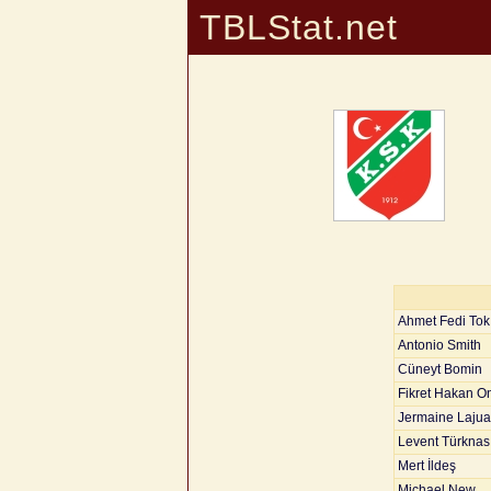
TBLStat.net
Ahmet Fedi Tok
Antonio Smith
Cüneyt Bomin
Fikret Hakan O
Jermaine Lajua
Levent Türknas
Mert İldeş
Michael New