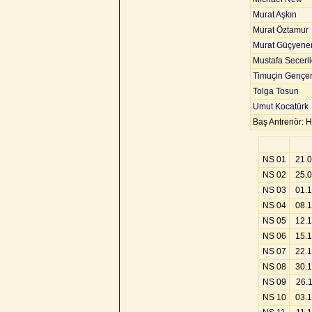
Murat Aşkın
Murat Öztamur
Murat Güçyene
Mustafa Secerl
Timuçin Gençe
Tolga Tosun
Umut Kocatürk
Baş Antrenör: H
NS 01
21.
NS 02
25.
NS 03
01.
NS 04
08.
NS 05
12.
NS 06
15.
NS 07
22.
NS 08
30.
NS 09
26.
NS 10
03.