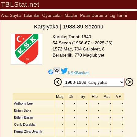
TBLStat.net
Ana Sayfa
Takımlar
Oyuncular
Maçlar
Puan Durumu
Lig Tarihi
Karşıyaka | 1988-89 Sezonu
Kuruluş Tarihi: 1940
54 Sezon (1966-67 ~ 2025-26)
1572 Maç, 794 Galibiyet, 8
Beraberlik, 770 Mağlubiyet
KSKBasket
Maç
Dk
Sy
Rib
Ast
VP
Anthony Lee
-
-
-
-
-
-
Birtan Saka
-
-
-
-
-
-
Bülent Baran
-
-
-
-
-
-
Cenk Duraklar
-
-
-
-
-
-
Kemal Ziya Uyanık
-
-
-
-
-
-