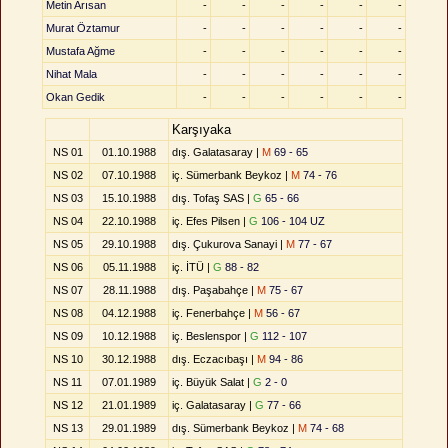
Metin Arısan
-
-
-
-
-
-
Murat Öztamur
-
-
-
-
-
-
Mustafa Ağme
-
-
-
-
-
-
Nihat Mala
-
-
-
-
-
-
Okan Gedik
-
-
-
-
-
-
Karşıyaka
NS 01
01.10.1988
dış. Galatasaray |
M
69 - 65
NS 02
07.10.1988
iç. Sümerbank Beykoz |
M
74 - 76
NS 03
15.10.1988
dış. Tofaş SAS |
G
65 - 66
NS 04
22.10.1988
iç. Efes Pilsen |
G
106 - 104 UZ
NS 05
29.10.1988
dış. Çukurova Sanayi |
M
77 - 67
NS 06
05.11.1988
iç. İTÜ |
G
88 - 82
NS 07
28.11.1988
dış. Paşabahçe |
M
75 - 67
NS 08
04.12.1988
iç. Fenerbahçe |
M
56 - 67
NS 09
10.12.1988
iç. Beslenspor |
G
112 - 107
NS 10
30.12.1988
dış. Eczacıbaşı |
M
94 - 86
NS 11
07.01.1989
iç. Büyük Salat |
G
2 - 0
NS 12
21.01.1989
iç. Galatasaray |
G
77 - 66
NS 13
29.01.1989
dış. Sümerbank Beykoz |
M
74 - 68