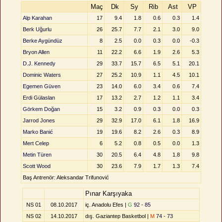
Maç
Dk
Sy
Rib
Ast
VP
Alp Karahan
17
9.4
1.8
0.6
0.3
1.4
Berk Uğurlu
26
25.7
7.7
2.1
3.0
9.0
Berke Aygündüz
8
2.5
0.0
0.3
0.0
-0.3
Bryon Allen
11
22.2
6.6
1.9
2.6
5.3
D.J. Kennedy
29
33.7
15.7
6.5
5.1
20.1
Dominic Waters
27
25.2
10.9
1.1
4.5
10.1
Egemen Güven
23
14.0
6.0
3.4
0.6
7.4
Erdi Gülaslan
17
13.2
2.7
1.2
1.1
3.4
Görkem Doğan
15
3.2
0.9
0.3
0.0
0.3
Jarrod Jones
29
32.9
17.0
6.1
1.8
16.9
Marko Banić
19
19.6
8.2
2.6
0.3
8.9
Mert Celep
6
5.2
0.8
0.5
0.0
1.3
Metin Türen
30
20.5
6.4
4.8
1.8
9.8
Scott Wood
30
23.6
7.9
1.7
1.3
7.4
Baş Antrenör: Aleksandar Trifunović
Pınar Karşıyaka
NS 01
08.10.2017
iç. Anadolu Efes |
G
92 - 85
NS 02
14.10.2017
dış. Gaziantep Basketbol |
M
74 - 73