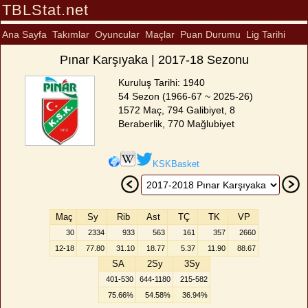
TBLStat.net
Ana Sayfa
Takımlar
Oyuncular
Maçlar
Puan Durumu
Lig Tarihi
Pınar Karşıyaka | 2017-18 Sezonu
Kuruluş Tarihi: 1940
54 Sezon (1966-67 ~ 2025-26)
1572 Maç, 794 Galibiyet, 8
Beraberlik, 770 Mağlubiyet
KSKBasket
Maç
Sy
Rib
Ast
TÇ
TK
VP
30
2334
933
563
161
357
2660
12-18
77.80
31.10
18.77
5.37
11.90
88.67
SA
2Sy
3Sy
401-530
644-1180
215-582
75.66%
54.58%
36.94%