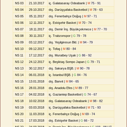
NS 03
21.10.2017
iç. Galatasaray Odeabank |
M
75 - 91
NS 04
29.10.2017
dış. Darüşşafaka Basketbol |
M
78 - 63
NS 05
05.11.2017
dış. Fenerbahçe Doğuş |
M
97 - 71
NS 06
12.11.2017
iç. Eskişehir Basket |
M
70 - 74
NS 07
18.11.2017
dış. Demir İnş. Büyükçekmece |
M
77 - 70
NS 08
30.11.2017
iç. Trabzonspor |
G
79 - 78
NS 09
03.12.2017
dış. Yeşilgiresun Bld. |
M
94 - 79
NS 10
09.12.2017
iç. Tofaş |
M
80 - 84
NS 11
17.12.2017
dış. Muratbey Uşak |
G
86 - 92
NS 12
24.12.2017
iç. Beşiktaş Sompo Japan |
G
79 - 71
NS 13
30.12.2017
dış. Sakarya BŞB. |
M
90 - 78
NS 14
06.01.2018
iç. İstanbul BŞB. |
G
84 - 76
NS 15
13.01.2018
dış. Banvit |
M
84 - 65
NS 16
28.01.2018
dış. Anadolu Efes |
M
89 - 77
NS 17
04.02.2018
iç. Gaziantep Basketbol |
G
74 - 67
NS 18
10.02.2018
dış. Galatasaray Odeabank |
M
98 - 82
NS 19
03.03.2018
iç. Darüşşafaka Basketbol |
M
71 - 93
NS 20
11.03.2018
iç. Fenerbahçe Doğuş |
M
69 - 74
NS 21
17.03.2018
dış. Eskişehir Basket |
G
66 - 72