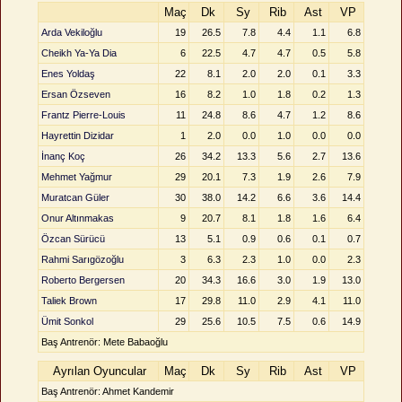
Maç
Dk
Sy
Rib
Ast
VP
Arda Vekiloğlu
19
26.5
7.8
4.4
1.1
6.8
Cheikh Ya-Ya Dia
6
22.5
4.7
4.7
0.5
5.8
Enes Yoldaş
22
8.1
2.0
2.0
0.1
3.3
Ersan Özseven
16
8.2
1.0
1.8
0.2
1.3
Frantz Pierre-Louis
11
24.8
8.6
4.7
1.2
8.6
Hayrettin Dizidar
1
2.0
0.0
1.0
0.0
0.0
İnanç Koç
26
34.2
13.3
5.6
2.7
13.6
Mehmet Yağmur
29
20.1
7.3
1.9
2.6
7.9
Muratcan Güler
30
38.0
14.2
6.6
3.6
14.4
Onur Altınmakas
9
20.7
8.1
1.8
1.6
6.4
Özcan Sürücü
13
5.1
0.9
0.6
0.1
0.7
Rahmi Sarıgözoğlu
3
6.3
2.3
1.0
0.0
2.3
Roberto Bergersen
20
34.3
16.6
3.0
1.9
13.0
Taliek Brown
17
29.8
11.0
2.9
4.1
11.0
Ümit Sonkol
29
25.6
10.5
7.5
0.6
14.9
Baş Antrenör: Mete Babaoğlu
Ayrılan Oyuncular
Maç
Dk
Sy
Rib
Ast
VP
Baş Antrenör: Ahmet Kandemir