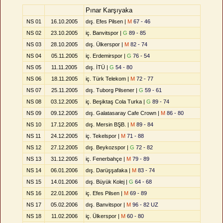
Pınar Karşıyaka
NS 01
16.10.2005
dış. Efes Pilsen |
M
67 - 46
NS 02
23.10.2005
iç. Banvitspor |
G
89 - 85
NS 03
28.10.2005
dış. Ülkerspor |
M
82 - 74
NS 04
05.11.2005
iç. Erdemirspor |
G
76 - 54
NS 05
11.11.2005
dış. İTÜ |
G
54 - 80
NS 06
18.11.2005
iç. Türk Telekom |
M
72 - 77
NS 07
25.11.2005
dış. Tuborg Pilsener |
G
59 - 61
NS 08
03.12.2005
iç. Beşiktaş Cola Turka |
G
89 - 74
NS 09
09.12.2005
dış. Galatasaray Cafe Crown |
M
86 - 80
NS 10
17.12.2005
dış. Mersin BŞB. |
M
89 - 84
NS 11
24.12.2005
iç. Tekelspor |
M
71 - 88
NS 12
27.12.2005
dış. Beykozspor |
G
72 - 82
NS 13
31.12.2005
iç. Fenerbahçe |
M
79 - 89
NS 14
06.01.2006
dış. Darüşşafaka |
M
83 - 74
NS 15
14.01.2006
dış. Büyük Kolej |
G
64 - 68
NS 16
22.01.2006
iç. Efes Pilsen |
M
69 - 89
NS 17
05.02.2006
dış. Banvitspor |
M
96 - 82 UZ
NS 18
11.02.2006
iç. Ülkerspor |
M
60 - 80