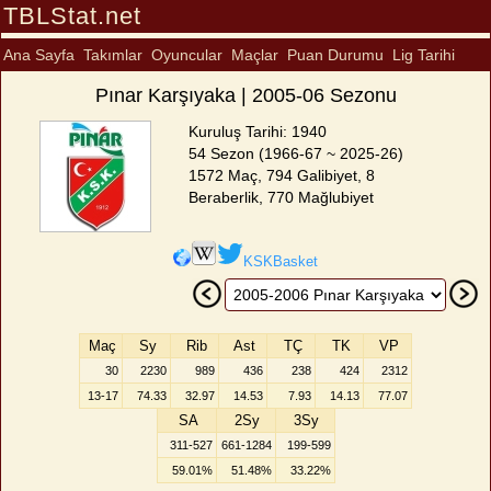
TBLStat.net
Ana Sayfa
Takımlar
Oyuncular
Maçlar
Puan Durumu
Lig Tarihi
Pınar Karşıyaka | 2005-06 Sezonu
Kuruluş Tarihi: 1940
54 Sezon (1966-67 ~ 2025-26)
1572 Maç, 794 Galibiyet, 8
Beraberlik, 770 Mağlubiyet
KSKBasket
Maç
Sy
Rib
Ast
TÇ
TK
VP
30
2230
989
436
238
424
2312
13-17
74.33
32.97
14.53
7.93
14.13
77.07
SA
2Sy
3Sy
311-527
661-1284
199-599
59.01%
51.48%
33.22%