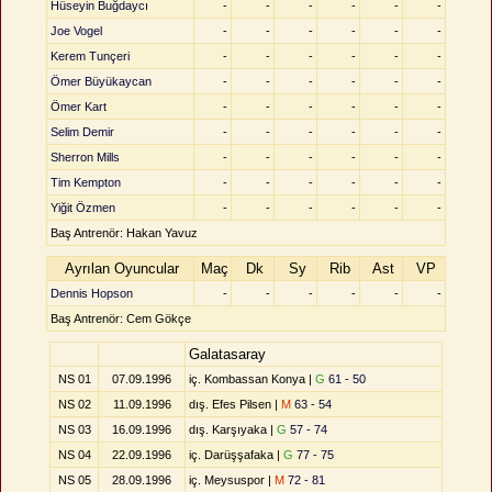
Hüseyin Buğdaycı
-
-
-
-
-
-
Joe Vogel
-
-
-
-
-
-
Kerem Tunçeri
-
-
-
-
-
-
Ömer Büyükaycan
-
-
-
-
-
-
Ömer Kart
-
-
-
-
-
-
Selim Demir
-
-
-
-
-
-
Sherron Mills
-
-
-
-
-
-
Tim Kempton
-
-
-
-
-
-
Yiğit Özmen
-
-
-
-
-
-
Baş Antrenör: Hakan Yavuz
Ayrılan Oyuncular
Maç
Dk
Sy
Rib
Ast
VP
Dennis Hopson
-
-
-
-
-
-
Baş Antrenör: Cem Gökçe
Galatasaray
NS 01
07.09.1996
iç. Kombassan Konya |
G
61 - 50
NS 02
11.09.1996
dış. Efes Pilsen |
M
63 - 54
NS 03
16.09.1996
dış. Karşıyaka |
G
57 - 74
NS 04
22.09.1996
iç. Darüşşafaka |
G
77 - 75
NS 05
28.09.1996
iç. Meysuspor |
M
72 - 81