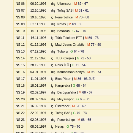
NS 06
06.10.1996
dış. Ülkerspor |
M
82 - 67
NS 07
12.10.1996
dış. Tofaş SAS |
M
81 - 61
NS 08
19.10.1996
iç. Fenerbahçe |
M
70 - 88
NS 09
02.11.1996
dış. Netaş |
M
69 - 65
NS 10
10.11.1996
dış. Beşiktaş |
G
67 - 70
NS 11
16.11.1996
iç. Türk Telekom PTT |
M
59 - 73
NS 12
01.12.1996
iç. Mavi Jeans Ortaköy |
M
77 - 80
NS 13
07.12.1996
dış. Tuborg |
G
64 - 78
NS 14
21.12.1996
iç. TED Kolejliler |
G
71 - 58
NS 15
28.12.1996
iç. Raks İTÜ |
G
71 - 54
NS 16
03.01.1997
dış. Kombassan Konya |
M
93 - 73
NS 17
11.01.1997
iç. Efes Pilsen |
M
86 - 93 2UZ
NS 18
18.01.1997
iç. Karşıyaka |
G
68 - 64
NS 19
02.02.1997
dış. Darüşşafaka |
M
68 - 67
NS 20
08.02.1997
dış. Meysuspor |
G
65 - 71
NS 21
16.02.1997
iç. Ülkerspor |
M
57 - 67
NS 22
22.02.1997
iç. Tofaş SAS |
G
79 - 73
NS 23
02.03.1997
dış. Fenerbahçe |
M
66 - 65
NS 24
08.03.1997
iç. Netaş |
G
75 - 70