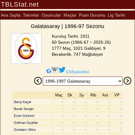
TBLStat.net
Ana Sayfa
Takımlar
Oyuncular
Maçlar
Puan Durumu
Lig Tarihi
Galatasaray | 1996-97 Sezonu
Kuruluş Tarihi: 1911
60 Sezon (1966-67 ~ 2025-26)
1777 Maç, 1021 Galibiyet, 9
Beraberlik, 747 Mağlubiyet
GSBasketbol
Maç
Dk
Sy
Rib
Ast
VP
Barış Kaçar
-
-
-
-
-
-
Burak Sezgin
-
-
-
-
-
-
Ersin Görkem
-
-
-
-
-
-
Gökhan Üçoklar
-
-
-
-
-
-
Gundars Vētra
-
-
-
-
-
-