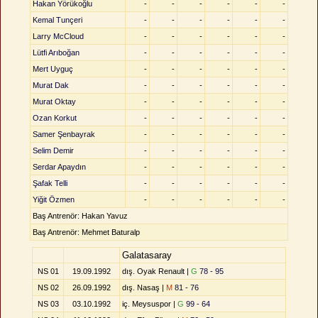
Hakan Yörükoğlu
-
-
-
-
-
-
Kemal Tunçeri
-
-
-
-
-
-
Larry McCloud
-
-
-
-
-
-
Lütfi Arıboğan
-
-
-
-
-
-
Mert Uyguç
-
-
-
-
-
-
Murat Dak
-
-
-
-
-
-
Murat Oktay
-
-
-
-
-
-
Ozan Korkut
-
-
-
-
-
-
Samer Şenbayrak
-
-
-
-
-
-
Selim Demir
-
-
-
-
-
-
Serdar Apaydın
-
-
-
-
-
-
Şafak Telli
-
-
-
-
-
-
Yiğit Özmen
-
-
-
-
-
-
Baş Antrenör: Hakan Yavuz
Baş Antrenör: Mehmet Baturalp
Galatasaray
NS 01
19.09.1992
dış. Oyak Renault |
G
78 - 95
NS 02
26.09.1992
dış. Nasaş |
M
81 - 76
NS 03
03.10.1992
iç. Meysuspor |
G
99 - 64