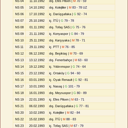
NS 04
11.10.1992
dış. Efes Pilsen |
M
70 - 59
NS 05
14.10.1992
dış. Kolejliler |
M
83 - 78 UZ
NS 06
17.10.1992
iç. Darüşşafaka |
G
92 - 74
NS 07
25.10.1992
iç. İTÜ |
G
79 - 78
NS 08
01.11.1992
dış. Tofaş SAS |
G
75 - 76
NS 09
21.11.1992
iç. Konyaspor |
G
84 - 79
NS 10
25.11.1992
dış. Karşıyaka |
M
78 - 71
NS 11
29.11.1992
iç. PTT |
M
76 - 85
NS 12
06.12.1992
dış. Beşiktaş |
M
70 - 69
NS 13
13.12.1992
dış. Fenerbahçe |
M
63 - 60
NS 14
19.12.1992
iç. Yıldırımspor |
G
74 - 64
NS 15
23.12.1992
iç. Ortaköy |
G
94 - 60
NS 16
03.01.1993
iç. Oyak Renault |
G
92 - 81
NS 17
10.01.1993
iç. Nasaş |
G
101 - 79
NS 18
16.01.1993
dış. Meysuspor |
G
80 - 89
NS 19
22.01.1993
iç. Efes Pilsen |
M
63 - 71
NS 21
06.02.1993
dış. Darüşşafaka |
G
77 - 81
NS 20
10.02.1993
iç. Kolejliler |
M
82 - 84
NS 22
15.02.1993
dış. İTÜ |
M
88 - 83
NS 23
20.02.1993
iç. Tofaş SAS |
M
67 - 79