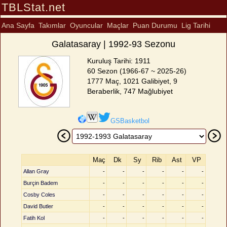
TBLStat.net
Ana Sayfa
Takımlar
Oyuncular
Maçlar
Puan Durumu
Lig Tarihi
Galatasaray | 1992-93 Sezonu
Kuruluş Tarihi: 1911
60 Sezon (1966-67 ~ 2025-26)
1777 Maç, 1021 Galibiyet, 9
Beraberlik, 747 Mağlubiyet
GSBasketbol
Maç
Dk
Sy
Rib
Ast
VP
Allan Gray
-
-
-
-
-
-
Burçin Badem
-
-
-
-
-
-
Cosby Coles
-
-
-
-
-
-
David Butler
-
-
-
-
-
-
Fatih Kol
-
-
-
-
-
-