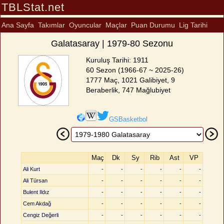
TBLStat.net
Ana Sayfa
Takımlar
Oyuncular
Maçlar
Puan Durumu
Lig Tarihi
Galatasaray | 1979-80 Sezonu
Kuruluş Tarihi: 1911
60 Sezon (1966-67 ~ 2025-26)
1777 Maç, 1021 Galibiyet, 9
Beraberlik, 747 Mağlubiyet
GSBasketbol
Maç
Dk
Sy
Rib
Ast
VP
Ali Kurt
-
-
-
-
-
-
Ali Türsan
-
-
-
-
-
-
Bulent Ildız
-
-
-
-
-
-
Cem Akdağ
-
-
-
-
-
-
Cengiz Değerli
-
-
-
-
-
-