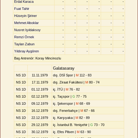
Erdal Karaca
-
-
-
-
-
-
Fuat Tahir
-
-
-
-
-
-
Hüseyin Şiriner
-
-
-
-
-
-
Mehmet Altıoklar
-
-
-
-
-
-
Nusret Işıldaksoy
-
-
-
-
-
-
Remzi Örnek
-
-
-
-
-
-
Taylan Zabun
-
-
-
-
-
-
Yıldıray Aygören
-
-
-
-
-
-
Baş Antrenör: Koray Mincinozlu
Galatasaray
NS 1D
11.11.1979
dış. DSİ Spor |
M
112 - 83
NS 1D
17.11.1979
dış. Ziraat Fakültesi |
M
80 - 74
NS 1D
01.12.1979
iç. İTÜ |
M
76 - 82
NS 1D
02.12.1979
iç. Taçspor |
G
77 - 75
NS 1D
09.12.1979
iç. Şekerspor |
M
68 - 69
NS 1D
16.12.1979
dış. Fenerbahçe |
M
67 - 66
NS 1D
22.12.1979
iç. Karşıyaka |
M
82 - 89
NS 1D
29.12.1979
iç. İstanbul B. Yenişehir |
G
73 - 70
NS 1D
30.12.1979
iç. Efes Pilsen |
M
63 - 90