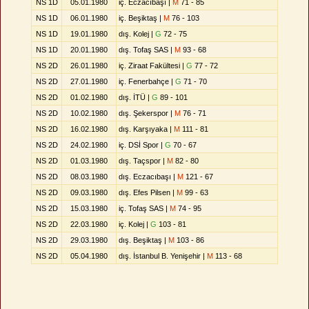
NS 1D
05.01.1980
iç. Eczacıbaşı |
M
71 - 85
NS 1D
06.01.1980
iç. Beşiktaş |
M
76 - 103
NS 1D
19.01.1980
dış. Kolej |
G
72 - 75
NS 1D
20.01.1980
dış. Tofaş SAS |
M
93 - 68
NS 2D
26.01.1980
iç. Ziraat Fakültesi |
G
77 - 72
NS 2D
27.01.1980
iç. Fenerbahçe |
G
71 - 70
NS 2D
01.02.1980
dış. İTÜ |
G
89 - 101
NS 2D
10.02.1980
dış. Şekerspor |
M
76 - 71
NS 2D
16.02.1980
dış. Karşıyaka |
M
111 - 81
NS 2D
24.02.1980
iç. DSİ Spor |
G
70 - 67
NS 2D
01.03.1980
dış. Taçspor |
M
82 - 80
NS 2D
08.03.1980
dış. Eczacıbaşı |
M
121 - 67
NS 2D
09.03.1980
dış. Efes Pilsen |
M
99 - 63
NS 2D
15.03.1980
iç. Tofaş SAS |
M
74 - 95
NS 2D
22.03.1980
iç. Kolej |
G
103 - 81
NS 2D
29.03.1980
dış. Beşiktaş |
M
103 - 86
NS 2D
05.04.1980
dış. İstanbul B. Yenişehir |
M
113 - 68