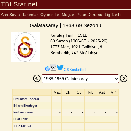
TBLStat.net
Ana Sayfa
Takımlar
Oyuncular
Maçlar
Puan Durumu
Lig Tarihi
Galatasaray | 1968-69 Sezonu
Kuruluş Tarihi: 1911
60 Sezon (1966-67 ~ 2025-26)
1777 Maç, 1021 Galibiyet, 9
Beraberlik, 747 Mağlubiyet
GSBasketbol
Maç
Dk
Sy
Rib
Ast
VP
Ercüment Taneröz
-
-
-
-
-
-
Ethem Ekerbiçer
-
-
-
-
-
-
Ferhan İmren
-
-
-
-
-
-
Fuat Tahir
-
-
-
-
-
-
Ilgaz Köksal
-
-
-
-
-
-