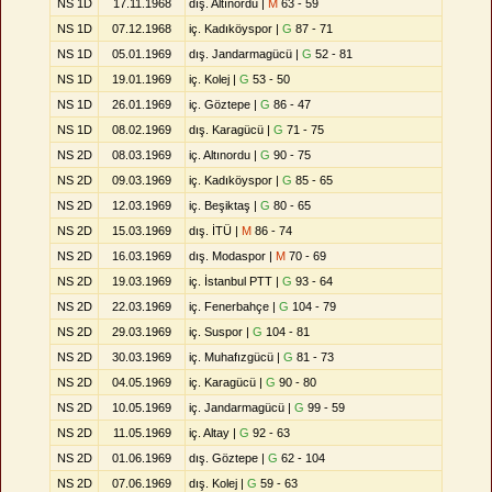
NS 1D
17.11.1968
dış. Altınordu |
M
63 - 59
NS 1D
07.12.1968
iç. Kadıköyspor |
G
87 - 71
NS 1D
05.01.1969
dış. Jandarmagücü |
G
52 - 81
NS 1D
19.01.1969
iç. Kolej |
G
53 - 50
NS 1D
26.01.1969
iç. Göztepe |
G
86 - 47
NS 1D
08.02.1969
dış. Karagücü |
G
71 - 75
NS 2D
08.03.1969
iç. Altınordu |
G
90 - 75
NS 2D
09.03.1969
iç. Kadıköyspor |
G
85 - 65
NS 2D
12.03.1969
iç. Beşiktaş |
G
80 - 65
NS 2D
15.03.1969
dış. İTÜ |
M
86 - 74
NS 2D
16.03.1969
dış. Modaspor |
M
70 - 69
NS 2D
19.03.1969
iç. İstanbul PTT |
G
93 - 64
NS 2D
22.03.1969
iç. Fenerbahçe |
G
104 - 79
NS 2D
29.03.1969
iç. Suspor |
G
104 - 81
NS 2D
30.03.1969
iç. Muhafızgücü |
G
81 - 73
NS 2D
04.05.1969
iç. Karagücü |
G
90 - 80
NS 2D
10.05.1969
iç. Jandarmagücü |
G
99 - 59
NS 2D
11.05.1969
iç. Altay |
G
92 - 63
NS 2D
01.06.1969
dış. Göztepe |
G
62 - 104
NS 2D
07.06.1969
dış. Kolej |
G
59 - 63