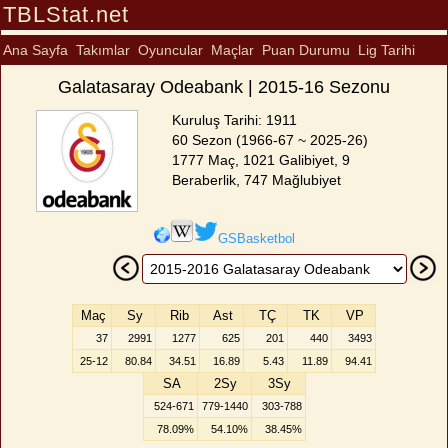
TBLStat.net
Ana Sayfa
Takımlar
Oyuncular
Maçlar
Puan Durumu
Lig Tarihi
Galatasaray Odeabank | 2015-16 Sezonu
Kuruluş Tarihi: 1911
60 Sezon (1966-67 ~ 2025-26)
1777 Maç, 1021 Galibiyet, 9
Beraberlik, 747 Mağlubiyet
GSBasketbol
Maç
Sy
Rib
Ast
TÇ
TK
VP
37
2991
1277
625
201
440
3493
25-12
80.84
34.51
16.89
5.43
11.89
94.41
SA
2Sy
3Sy
524-671
779-1440
303-788
78.09%
54.10%
38.45%