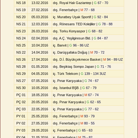
NS 18
13.02.2016
dış. Royal Halı Gaziantep |
G
67 - 70
NS 19
27.02.2016
dış. Fenerbahçe |
M
77 - 68
NS 20
05.03.2016
iç. Muratbey Uşak Sportif |
G
92 - 84
NS 21
12.03.2016
dış. Rönesans TED Kolejliler |
G
78 - 88
NS 23
26.03.2016
dış. Torku Konyaspor |
G
68 - 82
NS 24
02.04.2016
dış. A.Ç. Yeşilgiresun Bld. |
G
84 - 87
NS 25
10.04.2016
iç. Banvit |
G
96 - 86 UZ
NS 22
14.04.2016
iç. Darüşşafaka Doğuş |
M
70 - 72
NS 26
17.04.2016
dış. D.İ. Büyükçekmece Basket |
M
94 - 89 UZ
NS 28
01.05.2016
dış. Beşiktaş Sompo Japan |
G
71 - 76
NS 29
04.05.2016
iç. Türk Telekom |
G
139 - 134 3UZ
NS 27
07.05.2016
iç. Pınar Karşıyaka |
G
74 - 67
NS 30
10.05.2016
dış. İstanbul BŞB. |
G
67 - 79
PÇ 01
18.05.2016
iç. Pınar Karşıyaka |
M
67 - 74
PÇ 02
20.05.2016
dış. Pınar Karşıyaka |
G
62 - 65
PÇ 03
22.05.2016
iç. Pınar Karşıyaka |
G
77 - 62
PY 01
25.05.2016
dış. Fenerbahçe |
M
93 - 79
PY 02
27.05.2016
dış. Fenerbahçe |
M
80 - 55
PY 03
29.05.2016
iç. Fenerbahçe |
G
65 - 63
PY 04
31.05.2016
iç. Fenerbahçe |
M
75 - 82