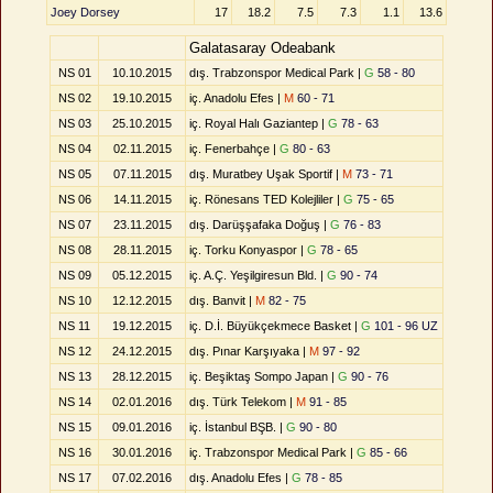
Joey Dorsey
17
18.2
7.5
7.3
1.1
13.6
Galatasaray Odeabank
NS 01
10.10.2015
dış. Trabzonspor Medical Park |
G
58 - 80
NS 02
19.10.2015
iç. Anadolu Efes |
M
60 - 71
NS 03
25.10.2015
iç. Royal Halı Gaziantep |
G
78 - 63
NS 04
02.11.2015
iç. Fenerbahçe |
G
80 - 63
NS 05
07.11.2015
dış. Muratbey Uşak Sportif |
M
73 - 71
NS 06
14.11.2015
iç. Rönesans TED Kolejliler |
G
75 - 65
NS 07
23.11.2015
dış. Darüşşafaka Doğuş |
G
76 - 83
NS 08
28.11.2015
iç. Torku Konyaspor |
G
78 - 65
NS 09
05.12.2015
iç. A.Ç. Yeşilgiresun Bld. |
G
90 - 74
NS 10
12.12.2015
dış. Banvit |
M
82 - 75
NS 11
19.12.2015
iç. D.İ. Büyükçekmece Basket |
G
101 - 96 UZ
NS 12
24.12.2015
dış. Pınar Karşıyaka |
M
97 - 92
NS 13
28.12.2015
iç. Beşiktaş Sompo Japan |
G
90 - 76
NS 14
02.01.2016
dış. Türk Telekom |
M
91 - 85
NS 15
09.01.2016
iç. İstanbul BŞB. |
G
90 - 80
NS 16
30.01.2016
iç. Trabzonspor Medical Park |
G
85 - 66
NS 17
07.02.2016
dış. Anadolu Efes |
G
78 - 85