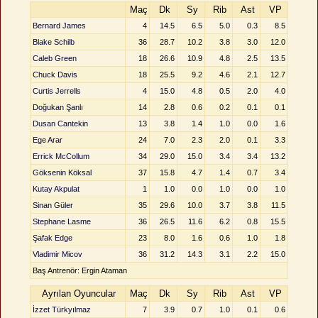
Maç
Dk
Sy
Rib
Ast
VP
Bernard James
4
14.5
6.5
5.0
0.3
8.5
Blake Schilb
36
28.7
10.2
3.8
3.0
12.0
Caleb Green
18
26.6
10.9
4.8
2.5
13.5
Chuck Davis
18
25.5
9.2
4.6
2.1
12.7
Curtis Jerrells
4
15.0
4.8
0.5
2.0
4.0
Doğukan Şanlı
14
2.8
0.6
0.2
0.1
0.1
Dusan Cantekin
13
3.8
1.4
1.0
0.0
1.6
Ege Arar
24
7.0
2.3
2.0
0.1
3.3
Errick McCollum
34
29.0
15.0
3.4
3.4
13.2
Göksenin Köksal
37
15.8
4.7
1.4
0.7
3.4
Kutay Akpulat
1
1.0
0.0
1.0
0.0
1.0
Sinan Güler
35
29.6
10.0
3.7
3.8
11.5
Stephane Lasme
36
26.5
11.6
6.2
0.8
15.5
Şafak Edge
23
8.0
1.6
0.6
1.0
1.8
Vladimir Micov
36
31.2
14.3
3.1
2.2
15.0
Baş Antrenör: Ergin Ataman
Ayrılan Oyuncular
Maç
Dk
Sy
Rib
Ast
VP
İzzet Türkyılmaz
7
3.9
0.7
1.0
0.1
0.6