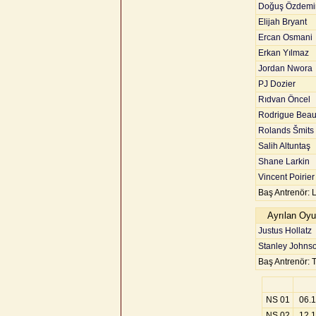
Doğuş Özdemi
Elijah Bryant
Ercan Osmani
Erkan Yılmaz
Jordan Nwora
PJ Dozier
Rıdvan Öncel
Rodrigue Beau
Rolands Šmits
Salih Altuntaş
Shane Larkin
Vincent Poirier
Baş Antrenör: 
Ayrılan Oyu
Justus Hollatz
Stanley Johns
Baş Antrenör: T
NS 01
06.
NS 02
12.