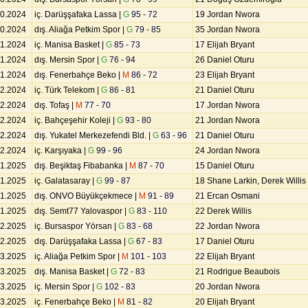
10.2024
iç. Darüşşafaka Lassa |
G
95 - 72
19 Jordan Nwora
10.2024
dış. Aliağa Petkim Spor |
G
79 - 85
35 Jordan Nwora
11.2024
iç. Manisa Basket |
G
85 - 73
17 Elijah Bryant
11.2024
dış. Mersin Spor |
G
76 - 94
26 Daniel Oturu
11.2024
dış. Fenerbahçe Beko |
M
86 - 72
23 Elijah Bryant
12.2024
iç. Türk Telekom |
G
86 - 81
21 Daniel Oturu
12.2024
dış. Tofaş |
M
77 - 70
17 Jordan Nwora
12.2024
iç. Bahçeşehir Koleji |
G
93 - 80
21 Jordan Nwora
12.2024
dış. Yukatel Merkezefendi Bld. |
G
63 - 96
21 Daniel Oturu
12.2024
iç. Karşıyaka |
G
99 - 96
24 Jordan Nwora
01.2025
dış. Beşiktaş Fibabanka |
M
87 - 70
15 Daniel Oturu
01.2025
iç. Galatasaray |
G
99 - 87
18 Shane Larkin, Derek Willis
01.2025
dış. ONVO Büyükçekmece |
M
91 - 89
21 Ercan Osmani
01.2025
dış. Semt77 Yalovaspor |
G
83 - 110
22 Derek Willis
02.2025
iç. Bursaspor Yörsan |
G
83 - 68
22 Jordan Nwora
02.2025
dış. Darüşşafaka Lassa |
G
67 - 83
17 Daniel Oturu
03.2025
iç. Aliağa Petkim Spor |
M
101 - 103
22 Elijah Bryant
03.2025
dış. Manisa Basket |
G
72 - 83
21 Rodrigue Beaubois
03.2025
iç. Mersin Spor |
G
102 - 83
20 Jordan Nwora
03.2025
iç. Fenerbahçe Beko |
M
81 - 82
20 Elijah Bryant