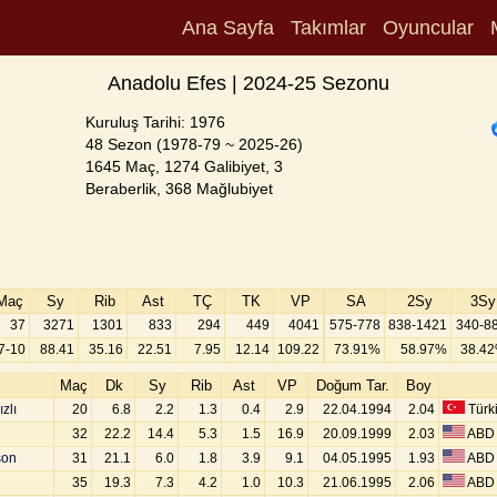
Ana Sayfa
Takımlar
Oyuncular
Anadolu Efes | 2024-25 Sezonu
Kuruluş Tarihi: 1976
48 Sezon (1978-79 ~ 2025-26)
1645 Maç, 1274 Galibiyet, 3
Beraberlik, 368 Mağlubiyet
Maç
Sy
Rib
Ast
TÇ
TK
VP
SA
2Sy
3Sy
37
3271
1301
833
294
449
4041
575-778
838-1421
340-8
7-10
88.41
35.16
22.51
7.95
12.14
109.22
73.91%
58.97%
38.4
Maç
Dk
Sy
Rib
Ast
VP
Doğum Tar.
Boy
zlı
20
6.8
2.2
1.3
0.4
2.9
22.04.1994
2.04
Türk
32
22.2
14.4
5.3
1.5
16.9
20.09.1999
2.03
ABD
son
31
21.1
6.0
1.8
3.9
9.1
04.05.1995
1.93
ABD
35
19.3
7.3
4.2
1.0
10.3
21.06.1995
2.06
ABD