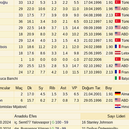
roğlu
33
13.2
5.3
1.3
2.2
5.5
17.04.1996
1.91
Türk
29
22.0
10.6
2.2
3.0
11.0
19.04.1995
1.96
ABD
33
17.5
7.7
3.9
0.9
9.0
04.08.1998
2.13
Türk
36
16.1
3.4
3.0
2.1
6.5
03.12.1997
1.92
Türk
29
22.5
14.9
3.7
1.5
14.4
09.09.1998
2.03
ABD
18
20.9
8.0
3.2
4.0
10.2
25.10.1996
1.98
ABD
29
12.4
4.0
1.3
1.5
4.3
21.02.1997
1.91
Türk
bois
13
18.6
11.2
2.0
2.1
12.0
24.02.1988
1.90
Fran
18
17.6
8.6
3.3
1.4
9.8
25.06.1995
2.08
Leto
1
1.0
0.0
0.0
0.0
-1.0
27.02.2006
Türk
20
25.5
12.5
2.8
5.3
14.7
02.10.1992
1.82
ABD
24
17.2
7.7
4.2
1.0
11.5
17.10.1993
2.13
Fran
Luca Banchi
İtaly
ncular
Maç
Dk
Sy
Rib
Ast
VP
Doğum Tar.
Boy
2
17.0
4.5
1.5
3.5
6.5
21.04.2001
1.91
Alma
on
6
15.7
6.2
2.7
0.8
7.3
29.05.1996
2.01
ABD
omislav Mijatović
Hırva
Anadolu Efes
Sayı Lideri
10.2024
iç. Semt77 Yalovaspor |
G
100 - 59
16 Stanley Johnson
10.2024
dış. Bursaspor Yörsan |
G
78 - 99
21 Doğuş Özdemiroğlu