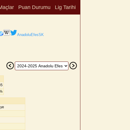
Maçlar
Puan Durumu
Lig Tarihi
AnadoluEfesSK
85
2%
iye