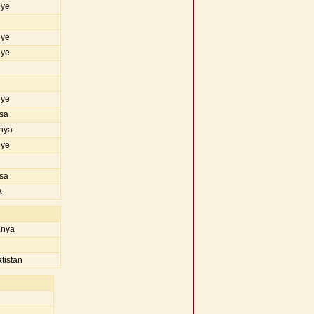
iye
iye
iye
iye
sa
nya
iye
sa
a
nya
tistan