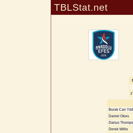
TBLStat.net
2
Burak Can Yıldı
Daniel Oturu
Darius Thomp
Derek Willis