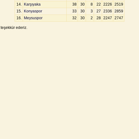
14.
Karşıyaka
38
30
8
22
2226
2519
15.
Konyaspor
33
30
3
27
2336
2859
16.
Meysuspor
32
30
2
28
2247
2747
teşekkür ederiz.