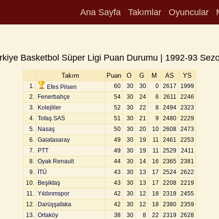
Ana Sayfa
Takımlar
Oyuncular
rkiye Basketbol Süper Ligi Puan Durumu | 1992-93 Sez
Takım
Puan
O
G
M
AS
YS
1.
60
30
30
0
2617
1999
Efes Pilsen
2.
Fenerbahçe
54
30
24
6
2611
2246
3.
Kolejliler
52
30
22
8
2494
2323
4.
Tofaş SAS
51
30
21
9
2480
2229
5.
Nasaş
50
30
20
10
2608
2473
6.
Galatasaray
49
30
19
11
2461
2253
7.
PTT
49
30
19
11
2529
2411
8.
Oyak Renault
44
30
14
16
2365
2381
9.
İTÜ
43
30
13
17
2524
2622
10.
Beşiktaş
43
30
13
17
2208
2219
11.
Yıldırımspor
42
30
12
18
2318
2455
12.
Darüşşafaka
42
30
12
18
2380
2359
13.
Ortaköy
38
30
8
22
2319
2628