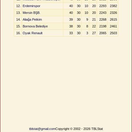
12.
Erdemirspor
40
30
10
20
2293
2382
13.
Mersin BŞB.
40
30
10
20
2243
2326
14.
Aliağa Petkim
39
30
9
21
2268
2615
15.
Bornova Belediye
38
30
8
22
2198
2461
16.
Oyak Renault
33
30
3
27
2065
2503
tblstat@gmail.com
Copyright © 2002 - 2026 TBLStat