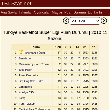
TBLStat.net
Ana Sayfa
Takımlar
Oyuncular
Maçlar
Puan Durumu
Lig Tarihi
Türkiye Basketbol Süper Ligi Puan Durumu | 2010-11
Sezonu
Takım
Puan
O
G
M
AS
YS
1.
57
30
27
3
2523
2188
Fenerbahçe Ülker
2.
Banvitspor
53
30
23
7
2383
2161
3.
Galatasaray Cafe Crown
52
30
22
8
2381
2078
4.
Efes Pilsen
52
30
22
8
2493
2106
5.
Pınar Karşıyaka
51
30
21
9
2555
2357
6.
Beşiktaş Cola Turka
49
30
19
11
2515
2380
7.
Olin Edirne
47
30
17
13
2225
2155
8.
Antalya BŞB.
44
30
14
16
2308
2391
9.
Tofaş
43
30
13
17
2190
2247
10.
Türk Telekom
42
30
12
18
2326
2425
11.
Medical Park Trabzonspor
40
30
10
20
2315
2506