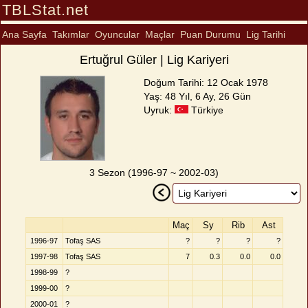
TBLStat.net
Ana Sayfa
Takımlar
Oyuncular
Maçlar
Puan Durumu
Lig Tarihi
Ertuğrul Güler | Lig Kariyeri
Doğum Tarihi: 12 Ocak 1978
Yaş: 48 Yıl, 6 Ay, 26 Gün
Uyruk:
Türkiye
3 Sezon (1996-97 ~ 2002-03)
Maç
Sy
Rib
Ast
1996-97
Tofaş SAS
?
?
?
?
1997-98
Tofaş SAS
7
0.3
0.0
0.0
1998-99
?
1999-00
?
2000-01
?