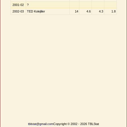
2001-02
?
2002-03
TED Kolejliler
14
4.6
4.3
1.8
tblstat@gmail.com
Copyright © 2002 - 2026 TBLStat