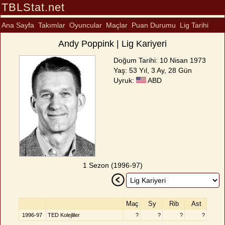
TBLStat.net
Ana Sayfa
Takımlar
Oyuncular
Maçlar
Puan Durumu
Lig Tarihi
Andy Poppink | Lig Kariyeri
Doğum Tarihi: 10 Nisan 1973
Yaş: 53 Yıl, 3 Ay, 28 Gün
Uyruk:
ABD
1 Sezon (1996-97)
Maç
Sy
Rib
Ast
1996-97
TED Kolejliler
?
?
?
?