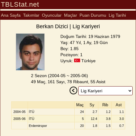
TBLStat.net
Ana Sayfa
Takımlar
Oyuncular
Maçlar
Puan Durumu
Lig Tarihi
Berkan Dizici | Lig Kariyeri
Doğum Tarihi: 19 Haziran 1979
Yaş: 47 Yıl, 1 Ay, 19 Gün
Boy: 1.85
Pozisyon: 1
Uyruk:
Türkiye
2 Sezon (2004-05 ~ 2005-06)
49 Maç, 161 Sayı, 78 Ribaunt, 55 Asist
Maç
Sy
Rib
Ast
2004-05
İTÜ
24
2.7
1.2
1.1
2005-06
İTÜ
5
12.4
3.8
3.0
Erdemirspor
20
1.8
1.5
0.7