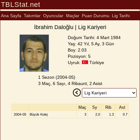
TBLStat.net
Ana Sayfa
Takımlar
Oyuncular
Maçlar
Puan Durumu
Lig Tarihi
İbrahim Daloğlu | Lig Kariyeri
Doğum Tarihi: 4 Mart 1984
Yaş: 42 Yıl, 5 Ay, 3 Gün
Boy: 2.03
Pozisyon: 5
Uyruk:
Türkiye
1 Sezon (2004-05)
3 Maç, 6 Sayı, 4 Ribaunt, 2 Asist
Maç
Sy
Rib
Ast
2004-05
Büyük Kolej
3
2.0
1.3
0.7