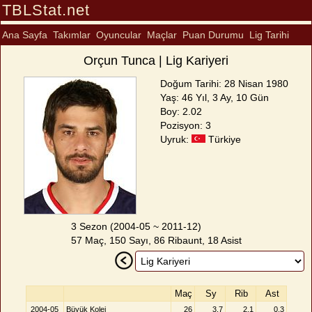
TBLStat.net
Ana Sayfa
Takımlar
Oyuncular
Maçlar
Puan Durumu
Lig Tarihi
Orçun Tunca | Lig Kariyeri
Doğum Tarihi: 28 Nisan 1980
Yaş: 46 Yıl, 3 Ay, 10 Gün
Boy: 2.02
Pozisyon: 3
Uyruk:
Türkiye
3 Sezon (2004-05 ~ 2011-12)
57 Maç, 150 Sayı, 86 Ribaunt, 18 Asist
Maç
Sy
Rib
Ast
2004-05
Büyük Kolej
26
3.7
2.1
0.3