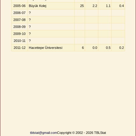
2005-06
Büyük Kolej
25
2.2
1.1
0.4
2006-07
?
2007-08
?
2008-09
?
2009-10
?
2010-11
?
2011-12
Hacettepe Üniversitesi
6
0.0
0.5
0.2
tblstat@gmail.com
Copyright © 2002 - 2026 TBLStat