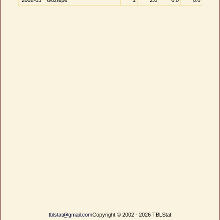
2002-03
Göztepe
1
2.0
0.0
0.0
tblstat@gmail.com
Copyright © 2002 - 2026 TBLStat