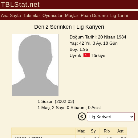
TBLStat.net
Ana Sayfa
Takımlar
Oyuncular
Maçlar
Puan Durumu
Lig Tarihi
Deniz Serinken | Lig Kariyeri
Doğum Tarihi: 20 Nisan 1984
Yaş: 42 Yıl, 3 Ay, 18 Gün
Boy: 1.95
Uyruk:
Türkiye
1 Sezon (2002-03)
1 Maç, 2 Sayı, 0 Ribaunt, 0 Asist
Maç
Sy
Rib
Ast