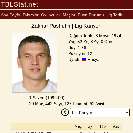
TBLStat.net
Ana Sayfa
Takımlar
Oyuncular
Maçlar
Puan Durumu
Lig Tarihi
Zakhar Pashutin | Lig Kariyeri
Doğum Tarihi: 3 Mayıs 1974
Yaş: 52 Yıl, 3 Ay, 6 Gün
Boy: 1.96
Pozisyon: 12
Uyruk:
Rusya
1 Sezon (1999-00)
29 Maç, 442 Sayı, 127 Ribaunt, 92 Asist
Maç
Sy
Rib
Ast