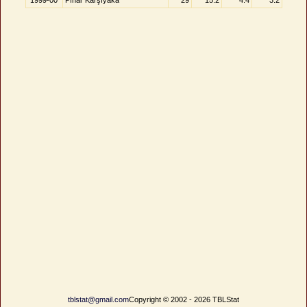
1999-00
Pınar Karşıyaka
29
15.2
4.4
3.2
tblstat@gmail.com
Copyright © 2002 - 2026 TBLStat