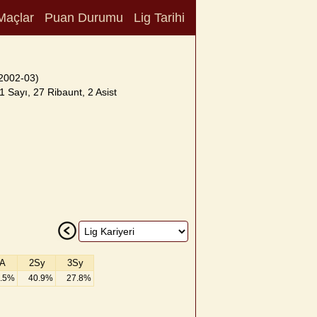
Maçlar
Puan Durumu
Lig Tarihi
2002-03)
 Sayı, 27 Ribaunt, 2 Asist
A
2Sy
3Sy
.5%
40.9%
27.8%