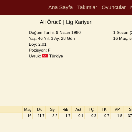
Ana Sayfa
Takımlar
Oyuncular
Ali Örücü | Lig Kariyeri
Doğum Tarihi: 9 Nisan 1980
1 Sezon (
Yaş: 46 Yıl, 3 Ay, 28 Gün
16 Maç, 51
Boy: 2.01
Pozisyon: F
Uyruk:
Türkiye
Maç
Dk
Sy
Rib
Ast
TÇ
TK
VP
S
16
11.7
3.2
1.7
0.1
0.3
0.7
1.8
37