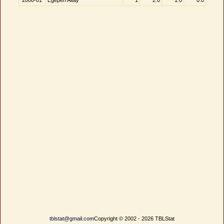
2000-01
Egepen Altay
1
2.0
1.0
0.0
tblstat@gmail.com
Copyright © 2002 - 2026 TBLStat