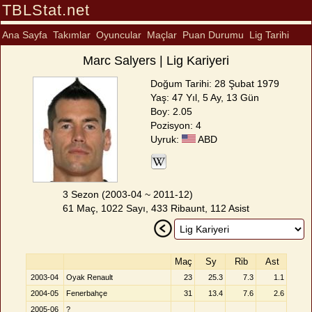
TBLStat.net
Ana Sayfa
Takımlar
Oyuncular
Maçlar
Puan Durumu
Lig Tarihi
Marc Salyers | Lig Kariyeri
Doğum Tarihi: 28 Şubat 1979
Yaş: 47 Yıl, 5 Ay, 13 Gün
Boy: 2.05
Pozisyon: 4
Uyruk:
ABD
3 Sezon (2003-04 ~ 2011-12)
61 Maç, 1022 Sayı, 433 Ribaunt, 112 Asist
Maç
Sy
Rib
Ast
2003-04
Oyak Renault
23
25.3
7.3
1.1
2004-05
Fenerbahçe
31
13.4
7.6
2.6
2005-06
?