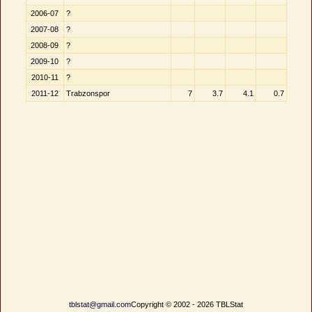
2006-07
?
2007-08
?
2008-09
?
2009-10
?
2010-11
?
2011-12
Trabzonspor
7
3.7
4.1
0.7
tblstat@gmail.com
Copyright © 2002 - 2026 TBLStat