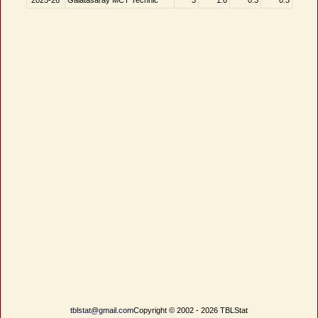
2025-26
Galatasaray MCT Technic
3
1.0
0.3
0.3
tblstat@gmail.com
Copyright © 2002 - 2026 TBLStat