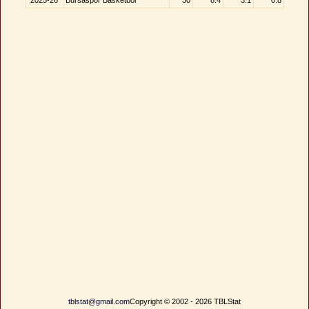
2025-26
Bursaspor Basketbol
30
8.4
3.1
0.8
tblstat@gmail.com
Copyright © 2002 - 2026 TBLStat