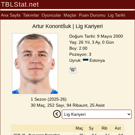
TBLStat.net
Ana Sayfa
Takımlar
Oyuncular
Maçlar
Puan Durumu
Lig Tarihi
Artur Konontšuk | Lig Kariyeri
Doğum Tarihi: 9 Mayıs 2000
Yaş: 26 Yıl, 3 Ay, 0 Gün
Boy: 2.00
Pozisyon: 3
Uyruk:
Estonya
1 Sezon (2025-26)
30 Maç, 252 Sayı, 94 Ribaunt, 25 Asist
Maç
Sy
Rib
Ast