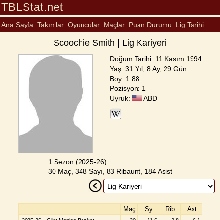
TBLStat.net
Ana Sayfa
Takımlar
Oyuncular
Maçlar
Puan Durumu
Lig Tarihi
Scoochie Smith | Lig Kariyeri
Doğum Tarihi: 11 Kasım 1994
Yaş: 31 Yıl, 8 Ay, 29 Gün
Boy: 1.88
Pozisyon: 1
Uyruk:
ABD
1 Sezon (2025-26)
30 Maç, 348 Sayı, 83 Ribaunt, 184 Asist
Maç
Sy
Rib
Ast