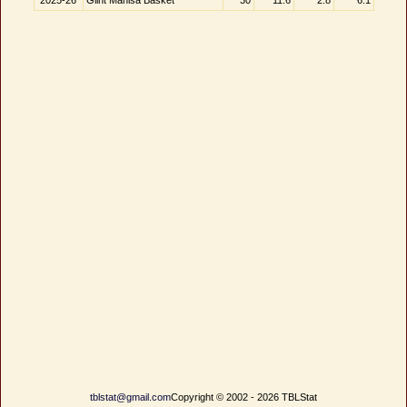
2025-26
Glint Manisa Basket
30
11.6
2.8
6.1
tblstat@gmail.com
Copyright © 2002 - 2026 TBLStat