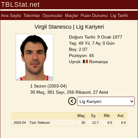
TBLStat.net
Ana Sayfa
Takımlar
Oyuncular
Maçlar
Puan Durumu
Lig Tarihi
Virgil Stanescu | Lig Kariyeri
Doğum Tarihi: 9 Ocak 1977
Yaş: 49 Yıl, 7 Ay, 0 Gün
Boy: 2.07
Pozisyon: 45
Uyruk:
Romanya
1 Sezon (2003-04)
30 Maç, 381 Sayı, 256 Ribaunt, 27 Asist
Maç
Sy
Rib
Ast
2003-04
Türk Telekom
30
12.7
8.5
0.9