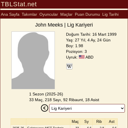
TBLStat.net
Ana Sayfa
Takımlar
Oyuncular
Maçlar
Puan Durumu
Lig Tarihi
John Meeks | Lig Kariyeri
Doğum Tarihi: 16 Mart 1999
Yaş: 27 Yıl, 4 Ay, 24 Gün
Boy: 1.98
Pozisyon: 3
Uyruk:
ABD
1 Sezon (2025-26)
33 Maç, 218 Sayı, 92 Ribaunt, 18 Asist
Maç
Sy
Rib
Ast