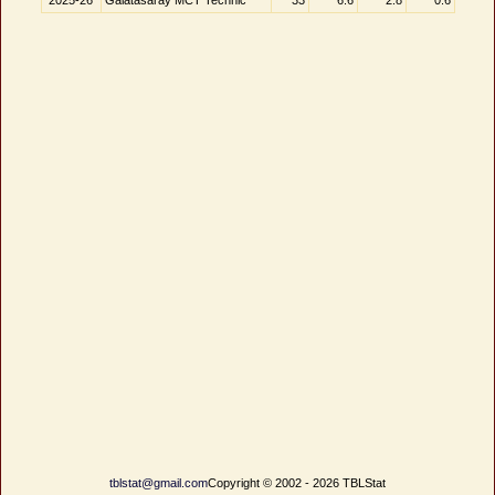
2025-26
Galatasaray MCT Technic
33
6.6
2.8
0.6
tblstat@gmail.com
Copyright © 2002 - 2026 TBLStat