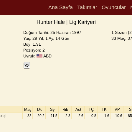
Ana Sayfa
Takımlar
Oyuncular
Hunter Hale | Lig Kariyeri
Doğum Tarihi: 25 Haziran 1997
1 Sezon (2
Yaş: 29 Yıl, 1 Ay, 14 Gün
33 Maç, 37
Boy: 1.91
Pozisyon: 2
Uyruk:
ABD
Maç
Dk
Sy
Rib
Ast
TÇ
TK
VP
S
leji
33
20.2
11.5
2.3
2.6
0.8
1.6
10.6
85