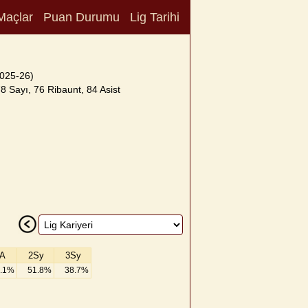
Maçlar
Puan Durumu
Lig Tarihi
025-26)
8 Sayı, 76 Ribaunt, 84 Asist
A
2Sy
3Sy
.1%
51.8%
38.7%