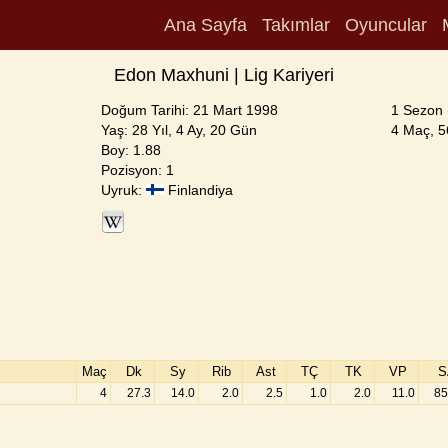
Ana Sayfa
Takımlar
Oyuncular
Edon Maxhuni | Lig Kariyeri
Doğum Tarihi: 21 Mart 1998
1 Sezon 
Yaş: 28 Yıl, 4 Ay, 20 Gün
4 Maç, 56
Boy: 1.88
Pozisyon: 1
Uyruk:
Finlandiya
Maç
Dk
Sy
Rib
Ast
TÇ
TK
VP
S
4
27.3
14.0
2.0
2.5
1.0
2.0
11.0
85