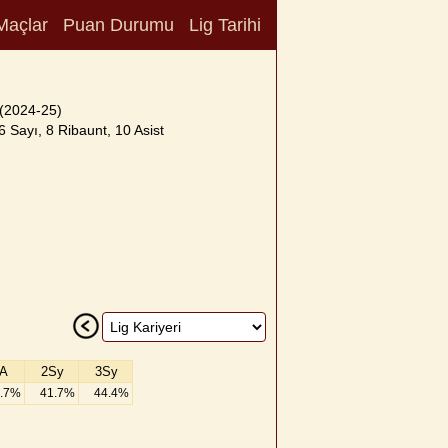
Maçlar
Puan Durumu
Lig Tarihi
(2024-25)
 Sayı, 8 Ribaunt, 10 Asist
A
2Sy
3Sy
.7%
41.7%
44.4%