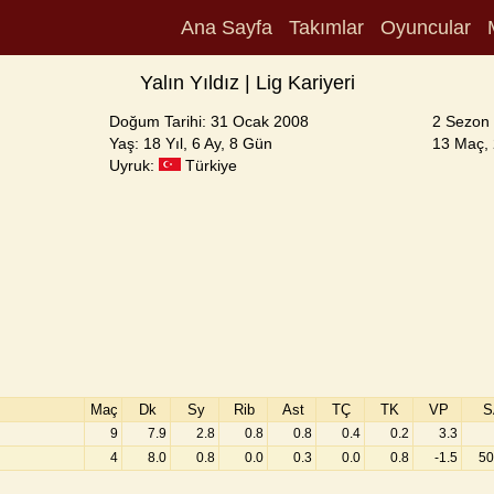
Ana Sayfa
Takımlar
Oyuncular
Yalın Yıldız | Lig Kariyeri
Doğum Tarihi: 31 Ocak 2008
2 Sezon 
Yaş: 18 Yıl, 6 Ay, 8 Gün
13 Maç, 
Uyruk:
Türkiye
Maç
Dk
Sy
Rib
Ast
TÇ
TK
VP
S
9
7.9
2.8
0.8
0.8
0.4
0.2
3.3
4
8.0
0.8
0.0
0.3
0.0
0.8
-1.5
50