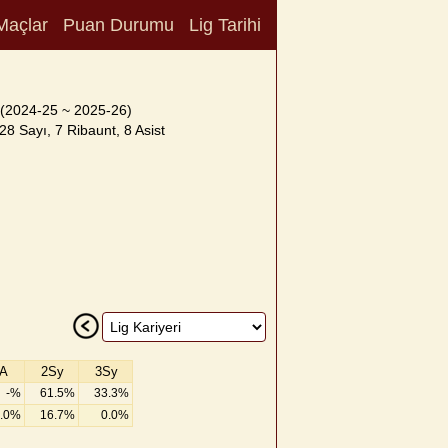
Maçlar
Puan Durumu
Lig Tarihi
(2024-25 ~ 2025-26)
28 Sayı, 7 Ribaunt, 8 Asist
A
2Sy
3Sy
-%
61.5%
33.3%
.0%
16.7%
0.0%