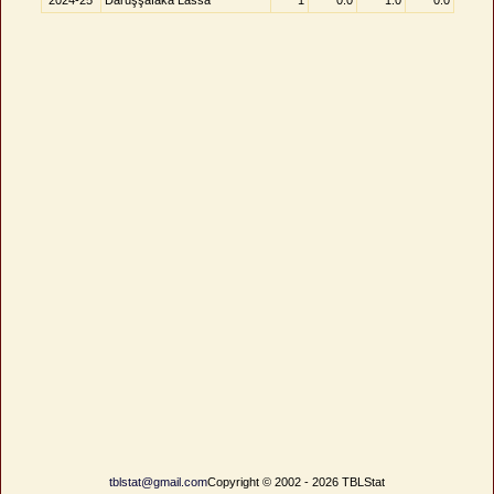
2024-25
Darüşşafaka Lassa
1
0.0
1.0
0.0
tblstat@gmail.com
Copyright © 2002 - 2026 TBLStat