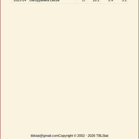
2023-24
Darüşşafaka Lassa
17
10.1
2.4
5.1
tblstat@gmail.com
Copyright © 2002 - 2026 TBLStat