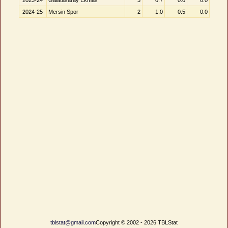
2023-24
Galatasaray Ekmas
3
0.7
0.0
0.0
2024-25
Mersin Spor
2
1.0
0.5
0.0
tblstat@gmail.com
Copyright © 2002 - 2026 TBLStat