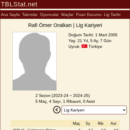
TBLStat.net
Ana Sayfa
Takımlar
Oyuncular
Maçlar
Puan Durumu
Lig Tarihi
Rafi Ömer Oralkan | Lig Kariyeri
Doğum Tarihi: 1 Mart 2005
Yaş: 21 Yıl, 5 Ay, 7 Gün
Uyruk:
Türkiye
2 Sezon (2023-24 ~ 2024-25)
5 Maç, 4 Sayı, 1 Ribaunt, 0 Asist
Maç
Sy
Rib
Ast