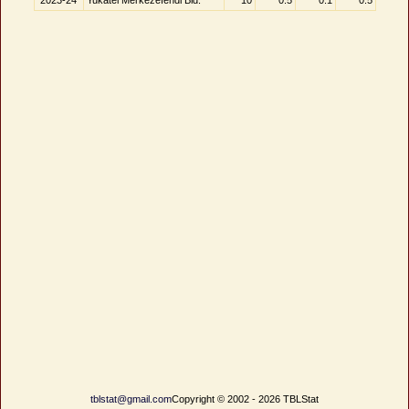
2023-24
Yukatel Merkezefendi Bld.
10
0.5
0.1
0.5
tblstat@gmail.com
Copyright © 2002 - 2026 TBLStat