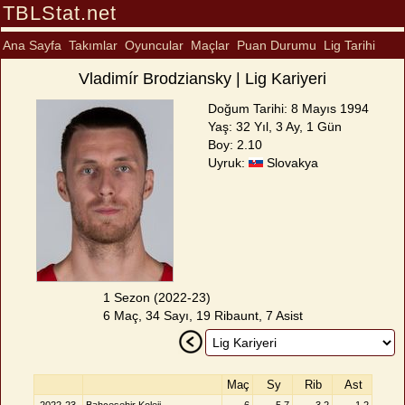
TBLStat.net
Ana Sayfa
Takımlar
Oyuncular
Maçlar
Puan Durumu
Lig Tarihi
Vladimír Brodziansky | Lig Kariyeri
Doğum Tarihi: 8 Mayıs 1994
Yaş: 32 Yıl, 3 Ay, 1 Gün
Boy: 2.10
Uyruk:
Slovakya
1 Sezon (2022-23)
6 Maç, 34 Sayı, 19 Ribaunt, 7 Asist
Maç
Sy
Rib
Ast