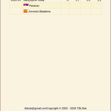
2022-23
Bahçeşehir Koleji
6
5.7
3.2
1.2
Partizan
Joventut Badalona
tblstat@gmail.com
Copyright © 2002 - 2026 TBLStat