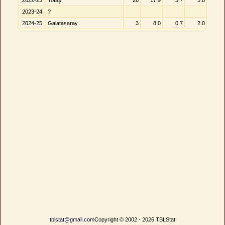
2022-23
Tofaş
26
17.9
3.7
3.8
2023-24
?
2024-25
Galatasaray
3
8.0
0.7
2.0
tblstat@gmail.com
Copyright © 2002 - 2026 TBLStat