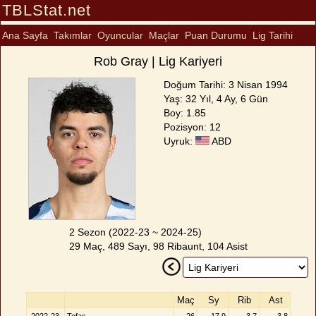
TBLStat.net
Ana Sayfa
Takımlar
Oyuncular
Maçlar
Puan Durumu
Lig Tarihi
Rob Gray | Lig Kariyeri
Doğum Tarihi: 3 Nisan 1994
Yaş: 32 Yıl, 4 Ay, 6 Gün
Boy: 1.85
Pozisyon: 12
Uyruk:
ABD
2 Sezon (2022-23 ~ 2024-25)
29 Maç, 489 Sayı, 98 Ribaunt, 104 Asist
Maç
Sy
Rib
Ast