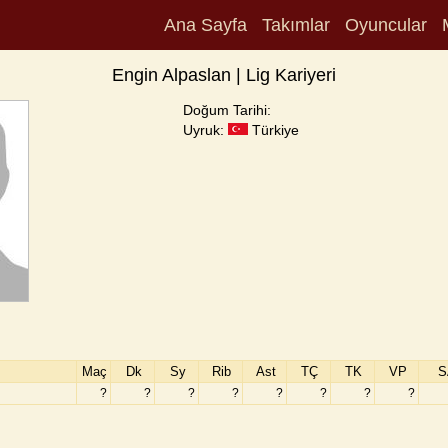
Ana Sayfa
Takımlar
Oyuncular
Engin Alpaslan | Lig Kariyeri
Doğum Tarihi:
Uyruk:
Türkiye
Maç
Dk
Sy
Rib
Ast
TÇ
TK
VP
S
?
?
?
?
?
?
?
?