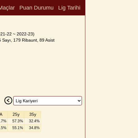
Maçlar
Puan Durumu
Lig Tarihi
021-22 ~ 2022-23)
 Sayı, 179 Ribaunt, 89 Asist
A
2Sy
3Sy
.7%
57.3%
32.4%
.5%
55.1%
34.8%