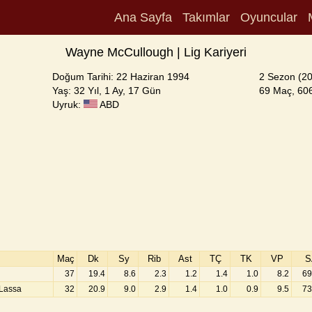
Ana Sayfa
Takımlar
Oyuncular
Wayne McCullough | Lig Kariyeri
Doğum Tarihi: 22 Haziran 1994
2 Sezon (2
Yaş: 32 Yıl, 1 Ay, 17 Gün
69 Maç, 606
Uyruk:
ABD
Maç
Dk
Sy
Rib
Ast
TÇ
TK
VP
S
37
19.4
8.6
2.3
1.2
1.4
1.0
8.2
69
Lassa
32
20.9
9.0
2.9
1.4
1.0
0.9
9.5
73